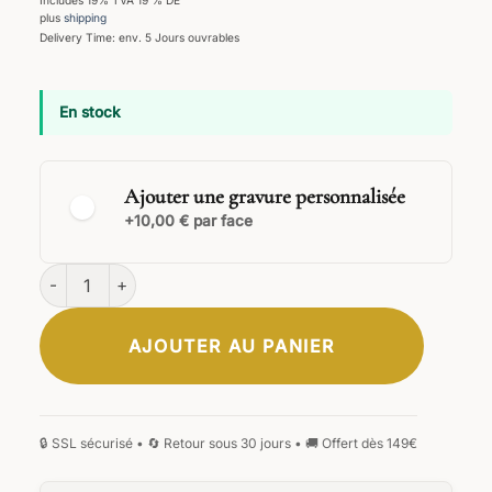
Includes 19% TVA 19 % DE
plus
shipping
Delivery Time: env. 5 Jours ouvrables
En stock
Ajouter une gravure personnalisée
+10,00 € par face
quantité de Arcanus Stylo Plume
AJOUTER AU PANIER
CLASSIQUE
ÉLÉGANTE
SIGNATURE
MANUSCRITE
GOTHIQUE
MONOGRAMME