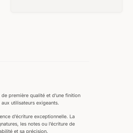
0
/25
0
/25
AVANT
de première qualité et d’une finition
Votre texte
aux utilisateurs exigeants.
ARRIÈRE
ence d’écriture exceptionnelle. La
Votre texte
gnatures, les notes ou l’écriture de
ilité et sa précision.