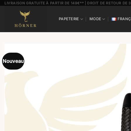
Passer
LIVRAISON GRATUITE À PARTIR DE 149€** | DROIT DE RETOUR DE 
au
contenu
PAPETERIE
MODE
FRANÇ
Nouveau