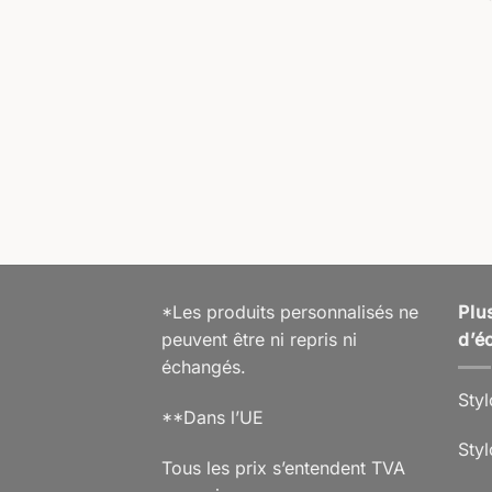
AVURE
ois Obscurus
,99
€
% TVA 19 % DE
hipping
v. 5 Jours ouvrables
*Les produits personnalisés ne
Plu
peuvent être ni repris ni
d’éc
échangés.
Styl
**Dans l’UE
Styl
Tous les prix s’entendent TVA