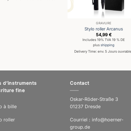
GRAVURE
Stylo roller Arcanus
54,99
€
Includes 19% TVA 19 % DE
plus
shipping
Delivery Time: env. 5 Jours ouvrabl
s d’instruments
Contact
riture fine
Oskar-Röder-Straße 3
o à bille
01237 Dresde
o roller
Courriel : info@hoerner-
group.de