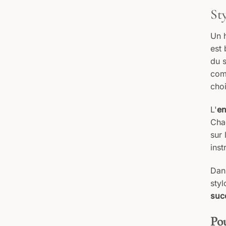
St
Un h
est 
du 
com
choi
L'
en
Chaq
sur 
inst
Dan
styl
suc
Pou