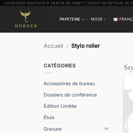
Passer
LIVRAISON GRATUITE À PARTIR DE 149€** | DROIT DE RETOUR DE 
au
contenu
PAPETERIE
MODE
FRANÇ
Accueil
/
Stylo roller
St
CATÉGORIES
Accessoires de bureau
Dossiers de conférence
Édition Limitée
Étuis
Gravure