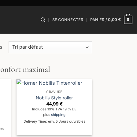
0
SE CONNECTER
PANIER /
0,00
€
s
 confort maximal
GRAVURE
Nobilis Stylo roller
44,99
€
Includes 19% TVA 19 % DE
plus
shipping
Delivery Time: env. 5 Jours ouvrables
les