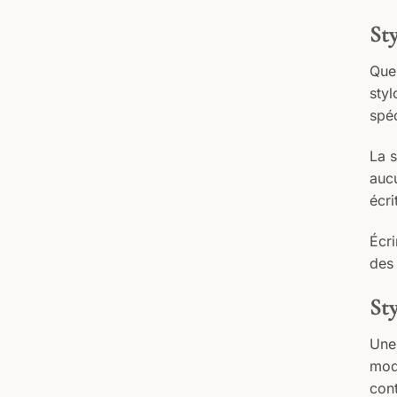
Sty
Que
styl
spéc
La s
aucu
écri
Écri
des 
Sty
Une 
mod
cont