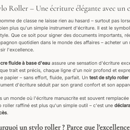
ylo Roller – Une écriture élégante avec un
omme de classe ne laisse rien au hasard – surtout pas lorsqu
bien plus qu'un simple instrument d'écriture. Il est le symbo
style. Que ce soit pour signer des documents importants, r
pagnon quotidien dans le monde des affaires – acheter un
sir l'excellence.​
cre fluide à base d'eau
assure une sensation d'écriture exc
ue trait est précis, chaque ligne d'un noir profond et expres
le papier – sans effort, fluide, parfait. Un
test de stylo roller
rument d'écriture séduit par son grand confort et son appar
s un monde où l'écriture manuscrite est souvent remplacée
o roller raffiné est plus qu'un simple outil – c'est une
déclara
cès
.​
rquoi un stylo roller ? Parce que l'excellenc