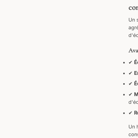
co
Un s
agré
d'éc
Avan
✔
É
✔
E
✔
É
✔
M
d'éc
✔
R
Un h
con