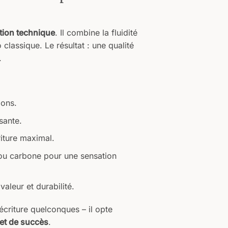
ction technique
. Il combine la fluidité
 classique. Le résultat : une qualité
​
ions.
sante.
iture maximal.
 ou carbone pour une sensation
aleur et durabilité.​
écriture quelconques – il opte
 et de succès
.​