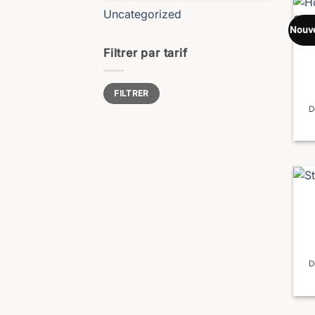
Uncategorized
Nouv
Filtrer par tarif
Prix
Prix
FILTRER
min
max
D
D