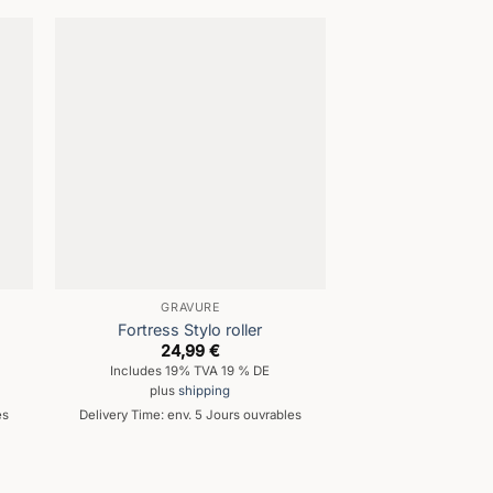
RUPTURE 
GRAVURE
GRAV
Fortress Stylo roller
Stylo-plume Leg
24,99
€
69,9
Includes 19% TVA 19 % DE
Includes 19% 
plus
shipping
plus
shi
es
Delivery Time: env. 5 Jours ouvrables