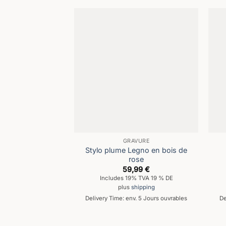
GRAVURE
Stylo plume Legno en bois de
rose
59,99
€
Includes 19% TVA 19 % DE
plus
shipping
Delivery Time: env. 5 Jours ouvrables
De