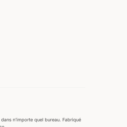
AVANT
Votre texte
ARRIÈRE
Votre texte
é dans n’importe quel bureau. Fabriqué
se.