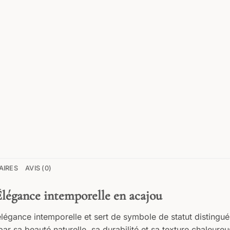
AIRES
AVIS (0)
Élégance intemporelle en acajou
élégance intemporelle et sert de symbole de statut distingu
par sa beauté naturelle, sa durabilité et sa texture chaleureu