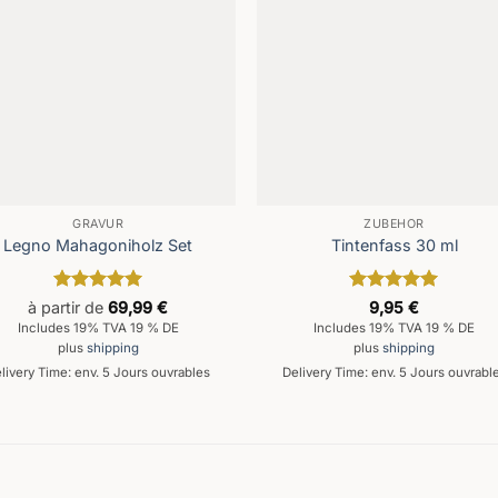
GRAVUR
ZUBEHÖR
Legno Mahagoniholz Set
Tintenfass 30 ml
Note
5
sur
Note
5
sur
à partir de
69,99
€
9,95
€
5
5
Includes 19% TVA 19 % DE
Includes 19% TVA 19 % DE
plus
shipping
plus
shipping
livery Time: env. 5 Jours ouvrables
Delivery Time: env. 5 Jours ouvrabl