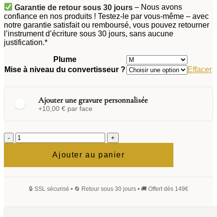
Garantie de retour sous 30 jours
– Nous avons
confiance en nos produits ! Testez-le par vous-même – avec
notre garantie satisfait ou remboursé, vous pouvez retourner
l’instrument d’écriture sous 30 jours, sans aucune
justification.*
Plume
Mise à niveau du convertisseur ?
Effacer
Ajouter une gravure personnalisée
+10,00 € par face
quantité
de
Stylo
Ajouter au panier
Élégante
Classique
plume
Levio
Monogramme
Signature
Manuscrite
Gothique