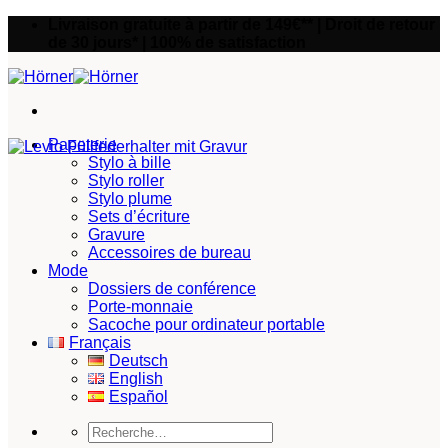
Passer
Livraison gratuite à partir de 149€** | Droit de retour
au
de 30 jours* | 100% de satisfaction
contenu
Papeterie
Stylo à bille
Stylo roller
Stylo plume
Sets d’écriture
Gravure
Accessoires de bureau
Mode
Dossiers de conférence
Porte-monnaie
Sacoche pour ordinateur portable
Français
Deutsch
English
Español
Recherche
pour :