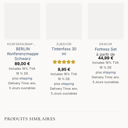
KONFERENZMAPPEN
ZUBEHÖR
GRAVUR
BERLIN
Tintenfass 30
Fortress Set
Konferenzmappe
ml
à partir de
44,99
€
Schwarz
Includes 19% TVA
89,00
€
19 % DE
Note
5
sur
Includes 19% TVA
9,95
€
plus
shipping
5
19 % DE
Includes 19% TVA
Delivery Time: env.
plus
shipping
19 % DE
5 Jours ouvrables
Delivery Time: env.
plus
shipping
5 Jours ouvrables
Delivery Time: env.
5 Jours ouvrables
PRODUITS SIMILAIRES