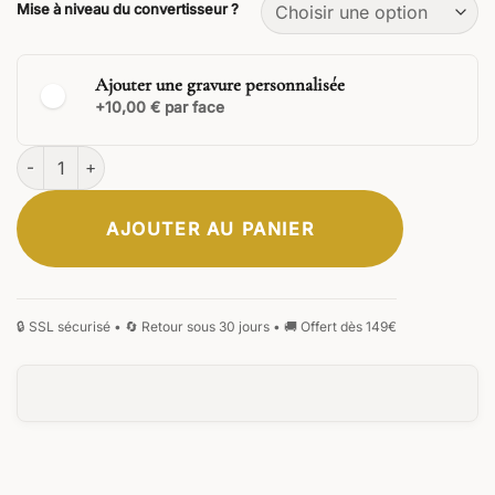
Mise à niveau du convertisseur ?
Ajouter une gravure personnalisée
+10,00 € par face
quantité de Fortress Stylo plume
AJOUTER AU PANIER
CLASSIQUE
ÉLÉGANTE
SIGNATURE
MONOGRAMME
MANUSCRITE
GOTHIQUE