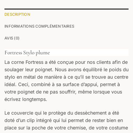
0
/25
DESCRIPTION
INFORMATIONS COMPLÉMENTAIRES
0
/25
AVIS (0)
Fortress Stylo plume
La corne Fortress a été conçue pour nos clients afin de
soulager leur poignet. Nous avons équilibré le poids du
AVANT
stylo en métal de manière à ce qu’il se trouve au centre
Votre texte
idéal. Ceci, combiné à sa surface d’appui, permet à
votre poignet de ne pas souffrir, même lorsque vous
ARRIÈRE
écrivez longtemps.
Votre texte
Le couvercle qui le protège du dessèchement a été
doté d’un clip intégré qui lui permet de rester bien en
place sur la poche de votre chemise, de votre costume