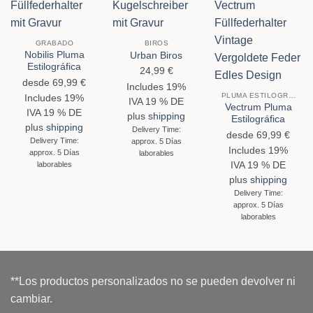
GRABADO
BIROS
Nobilis Pluma
Urban Biros
Estilográfica
24,99
€
desde
69,99
€
Includes 19%
PLUMA ESTILOGRÁFICA
Includes 19%
IVA 19 % DE
Vectrum Pluma
IVA 19 % DE
plus
shipping
Estilográfica
plus
shipping
Delivery Time:
desde
69,99
€
Delivery Time:
approx. 5 Días
Includes 19%
approx. 5 Días
laborables
laborables
IVA 19 % DE
plus
shipping
Delivery Time:
approx. 5 Días
laborables
**Los productos personalizados no se pueden devolver ni
cambiar.