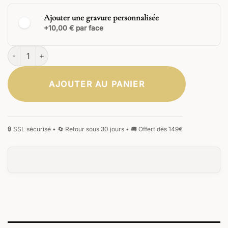
Ajouter une gravure personnalisée
+10,00 € par face
quantité de Arcanus München Édition Limitée
AJOUTER AU PANIER
CLASSIQUE
ÉLÉGANTE
SIGNATURE
MONOGRAMME
MANUSCRITE
GOTHIQUE
0
/25