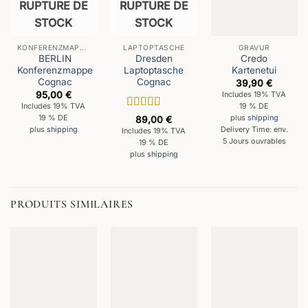
RUPTURE DE
RUPTURE DE
STOCK
STOCK
KONFERENZMAPPEN
LAPTOPTASCHE
GRAVUR
BERLIN
Dresden
Credo
Konferenzmappe
Laptoptasche
Kartenetui
Cognac
Cognac
39,90
€
95,00
€
Includes 19% TVA
Includes 19% TVA
19 % DE
Note
5
sur 5
19 % DE
plus
shipping
89,00
€
plus
shipping
Delivery Time: env.
Includes 19% TVA
5 Jours ouvrables
19 % DE
plus
shipping
PRODUITS SIMILAIRES