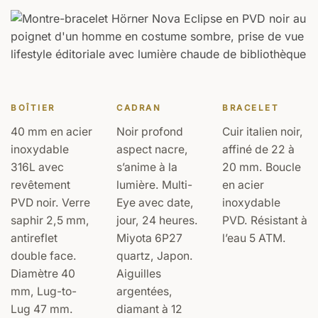
BOÎTIER
CADRAN
BRACELET
40 mm en acier
Noir profond
Cuir italien noir,
inoxydable
aspect nacre,
affiné de 22 à
316L avec
s’anime à la
20 mm. Boucle
revêtement
lumière. Multi-
en acier
PVD noir. Verre
Eye avec date,
inoxydable
saphir 2,5 mm,
jour, 24 heures.
PVD. Résistant à
antireflet
Miyota 6P27
l’eau 5 ATM.
double face.
quartz, Japon.
Diamètre 40
Aiguilles
mm, Lug-to-
argentées,
Lug 47 mm.
diamant à 12