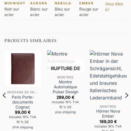
MIDNIGHT
AURORA
NEBULA
EMBER
Vous êtes
Noir sur
Blanc sur
Bleu sur
Rouge sur
ici
acier
acier
acier
acier
PRODUITS SIMILAIRES
RUPTURE DE
STOCK
MONTRES
Montre
Automatique
Pulsar Design
DOSSIERS DE CONFÉRENCE
Paris Porte-
299,00
€
documents
Includes 19% TVA
MONTRES
Cognac
19 % DE
Hörner Nova
99,00
€
plus
shipping
Ember
Includes 19% TVA
169,00
€
19 % DE
Includes 19% TVA
plus
shipping