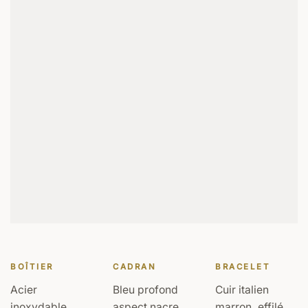
BOÎTIER
CADRAN
BRACELET
Acier
Bleu profond
Cuir italien
inoxydable
aspect nacre,
marron, effilé