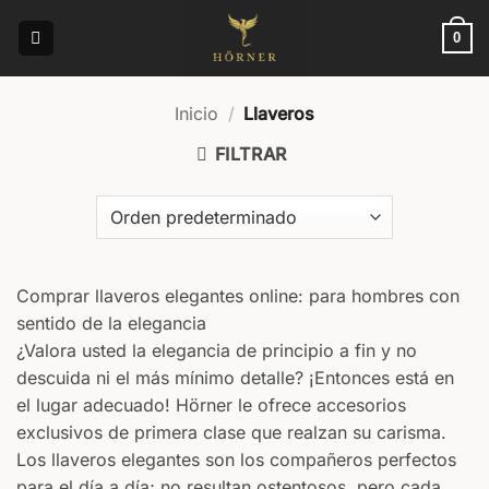
Saltar
al
0
contenido
Inicio
/
Llaveros
FILTRAR
Comprar llaveros elegantes online: para hombres con
sentido de la elegancia
¿Valora usted la elegancia de principio a fin y no
descuida ni el más mínimo detalle? ¡Entonces está en
el lugar adecuado! Hörner le ofrece accesorios
exclusivos de primera clase que realzan su carisma.
Los llaveros elegantes son los compañeros perfectos
para el día a día; no resultan ostentosos, pero cada