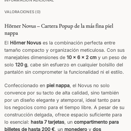
INFORMACIÓN ADICIONAL
VALORACIONES (0)
Hörner Novus – Cartera Popup de la más fina piel
nappa
El
Hörner Novus
es la combinación perfecta entre
tamaño compacto y organización meticulosa. Con sus
manejables dimensiones de
10 × 6 × 2 cm
y un peso de
solo
120 g
, cabe sin esfuerzo en cualquier bolsillo del
Su texto
pantalón sin comprometer la funcionalidad ni el estilo.
Confeccionado en
piel nappa
, el Novus no solo
convence por su tacto de alta calidad, sino también
por un diseño elegante y atemporal, ideal tanto para
los negocios como para el tiempo libre. A pesar de su
construcción delgada, ofrece espacio suficiente para
lo esencial:
hasta 7 tarjetas
, un
compartimento para
billetes de hasta 200 €
, un
monedero
y
dos