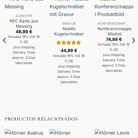
ZUBEHÖR
NFC Karte aus
GRAVUR
KONFERENZMAPPEN
Messing
Nobilis
Konferenzmappe
49,99
€
Kugelschreiber
Madrid
Includes 19% IVA 19
74,99
€
% DE
Includes 19% IVA 19
plus
shipping
Valorado
% DE
44,99
€
Delivery Time:
con
5
de 5
plus
shipping
Includes 19% IVA 19
approx. 5 Días
Delivery Time:
% DE
laborables
approx. 5 Días
plus
shipping
laborables
Delivery Time:
approx. 5 Días
laborables
PRODUCTOS RELACIONADOS