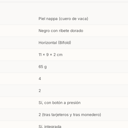
Piel nappa (cuero de vaca)
Negro con ribete dorado
Horizontal (Bifold)
11 × 9 × 2 cm
65 g
4
2
Sí, con botón a presión
2 (tras tarjeteros y tras monedero)
Sí, integrada