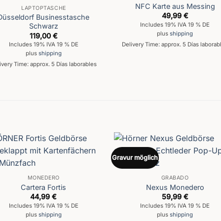
NFC Karte aus Messing
LAPTOPTASCHE
49,99
€
Düsseldorf Businesstasche
Includes 19% IVA 19 % DE
Schwarz
plus
shipping
119,00
€
Delivery Time: approx. 5 Días laborab
Includes 19% IVA 19 % DE
plus
shipping
ivery Time: approx. 5 Días laborables
Gravur möglich
MONEDERO
GRABADO
Cartera Fortis
Nexus Monedero
44,99
€
59,99
€
Includes 19% IVA 19 % DE
Includes 19% IVA 19 % DE
plus
shipping
plus
shipping