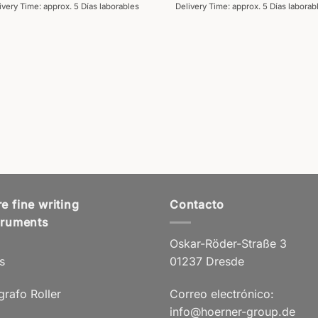
ivery Time: approx. 5 Días laborables
Delivery Time: approx. 5 Días laborab
e fine writing
Contacto
truments
Oskar-Röder-Straße 3
s
01237 Dresde
grafo Roller
Correo electrónico:
info@hoerner-group.de