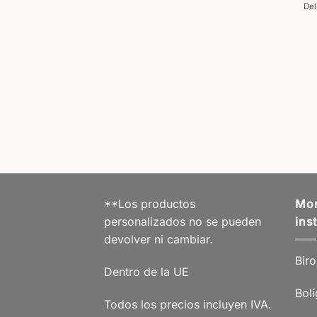
Del
BADO
Tarjetero
,90
€
% IVA 19 % DE
hipping
ox. 5 Días laborables
**Los productos
Mor
personalizados no se pueden
ins
devolver ni cambiar.
Biro
Dentro de la UE
Bolí
Todos los precios incluyen IVA.