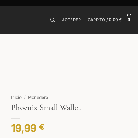
0
ACCEDER
CARRITO /
0,00
€
Inicio
/
Monedero
Phoenix Small Wallet
19,99
€