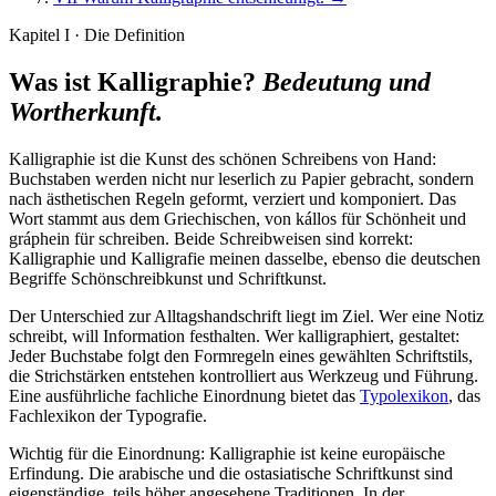
Kapitel I · Die Definition
Was ist Kalligraphie?
Bedeutung und
Wortherkunft.
Kalligraphie ist die Kunst des schönen Schreibens von Hand:
Buchstaben werden nicht nur leserlich zu Papier gebracht, sondern
nach ästhetischen Regeln geformt, verziert und komponiert. Das
Wort stammt aus dem Griechischen, von kállos für Schönheit und
gráphein für schreiben. Beide Schreibweisen sind korrekt:
Kalligraphie und Kalligrafie meinen dasselbe, ebenso die deutschen
Begriffe Schönschreibkunst und Schriftkunst.
Der Unterschied zur Alltagshandschrift liegt im Ziel. Wer eine Notiz
schreibt, will Information festhalten. Wer kalligraphiert, gestaltet:
Jeder Buchstabe folgt den Formregeln eines gewählten Schriftstils,
die Strichstärken entstehen kontrolliert aus Werkzeug und Führung.
Eine ausführliche fachliche Einordnung bietet das
Typolexikon
, das
Fachlexikon der Typografie.
Wichtig für die Einordnung: Kalligraphie ist keine europäische
Erfindung. Die arabische und die ostasiatische Schriftkunst sind
eigenständige, teils höher angesehene Traditionen. In der