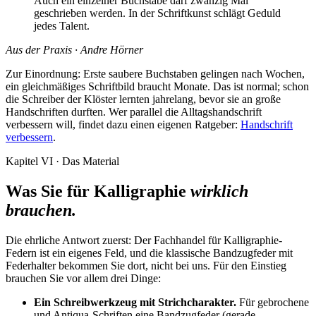
Auch ein einzelner Buchstabe darf zwanzig Mal
geschrieben werden. In der Schriftkunst schlägt Geduld
jedes Talent.
Aus der Praxis · Andre Hörner
Zur Einordnung: Erste saubere Buchstaben gelingen nach Wochen,
ein gleichmäßiges Schriftbild braucht Monate. Das ist normal; schon
die Schreiber der Klöster lernten jahrelang, bevor sie an große
Handschriften durften. Wer parallel die Alltagshandschrift
verbessern will, findet dazu einen eigenen Ratgeber:
Handschrift
verbessern
.
Kapitel VI · Das Material
Was Sie für Kalligraphie
wirklich
brauchen.
Die ehrliche Antwort zuerst: Der Fachhandel für Kalligraphie-
Federn ist ein eigenes Feld, und die klassische Bandzugfeder mit
Federhalter bekommen Sie dort, nicht bei uns. Für den Einstieg
brauchen Sie vor allem drei Dinge:
Ein Schreibwerkzeug mit Strichcharakter.
Für gebrochene
und Antiqua-Schriften eine Bandzugfeder (gerade