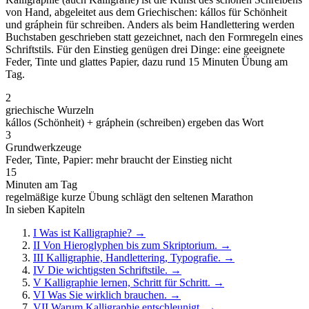
von Hand, abgeleitet aus dem Griechischen: kállos für Schönheit
und gráphein für schreiben. Anders als beim Handlettering werden
Buchstaben geschrieben statt gezeichnet, nach den Formregeln eines
Schriftstils. Für den Einstieg genügen drei Dinge: eine geeignete
Feder, Tinte und glattes Papier, dazu rund 15 Minuten Übung am
Tag.
2
griechische Wurzeln
kállos (Schönheit) + gráphein (schreiben) ergeben das Wort
3
Grundwerkzeuge
Feder, Tinte, Papier: mehr braucht der Einstieg nicht
15
Minuten am Tag
regelmäßige kurze Übung schlägt den seltenen Marathon
In sieben Kapiteln
I
Was ist Kalligraphie?
→
II
Von Hieroglyphen bis zum Skriptorium.
→
III
Kalligraphie, Handlettering, Typografie.
→
IV
Die wichtigsten Schriftstile.
→
V
Kalligraphie lernen, Schritt für Schritt.
→
VI
Was Sie wirklich brauchen.
→
VII
Warum Kalligraphie entschleunigt.
→