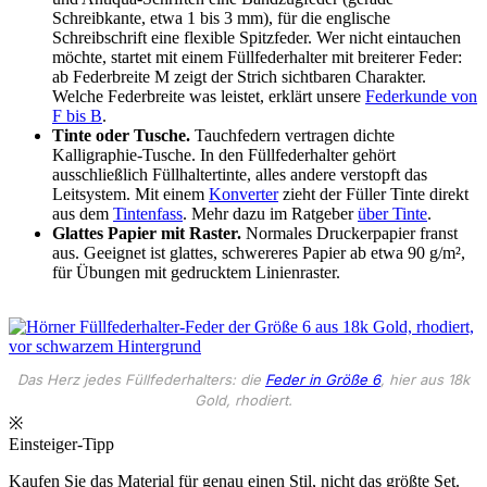
Schreibkante, etwa 1 bis 3 mm), für die englische
Schreibschrift eine flexible Spitzfeder. Wer nicht eintauchen
möchte, startet mit einem Füllfederhalter mit breiterer Feder:
ab Federbreite M zeigt der Strich sichtbaren Charakter.
Welche Federbreite was leistet, erklärt unsere
Federkunde von
F bis B
.
Tinte oder Tusche.
Tauchfedern vertragen dichte
Kalligraphie-Tusche. In den Füllfederhalter gehört
ausschließlich Füllhaltertinte, alles andere verstopft das
Leitsystem. Mit einem
Konverter
zieht der Füller Tinte direkt
aus dem
Tintenfass
. Mehr dazu im Ratgeber
über Tinte
.
Glattes Papier mit Raster.
Normales Druckerpapier franst
aus. Geeignet ist glattes, schwereres Papier ab etwa 90 g/m²,
für Übungen mit gedrucktem Linienraster.
Das Herz jedes Füllfederhalters: die
Feder in Größe 6
, hier aus 18k
Gold, rhodiert.
※
Einsteiger-Tipp
Kaufen Sie das Material für genau einen Stil, nicht das größte Set.