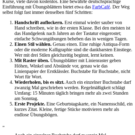
Kurse, viele davon kostenlos. Eine bewährte deutschsprachige
Einführung mit Übungsblättern bietet etwa das
FarbCafé
. Der Weg
selbst folgt fast immer denselben fünf Schritten:
Handschrift auflockern.
Erst einmal wieder sauber von
Hand schreiben, wie in der ersten Klasse. Bei den meisten ist
das Handgelenk nach Jahren an der Tastatur eingerostet;
einfache Schwungübungen beheben das in wenigen Tagen.
Einen Stil wählen.
Genau einen. Eine ruhige Antiqua-Form
oder die moderne Kalligraphie sind die dankbarsten Einstiege.
Wer mit drei Stilen gleichzeitig beginnt, lernt keinen.
Mit Raster üben.
Übungsblätter mit Linienraster geben
Höhen, Winkel und Abstände vor, genau wie das
Linienpapier der Erstklässler. Buchstabe für Buchstabe, nicht
Wort für Wort.
Wiederholen, bis es sitzt.
Auch ein einzelner Buchstabe darf
zwanzig Mal geschrieben werden. Regelmäßigkeit schlägt
Umfang: 15 Minuten täglich bringen mehr als zwei Stunden
am Sonntag.
Erste Projekte.
Eine Geburtstagskarte, ein Namensschild, ein
kurzes Zitat. Kleine, fertige Stücke motivieren mehr als
endlose Übungsbögen.
„