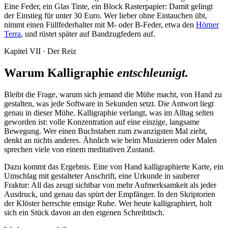
Eine Feder, ein Glas Tinte, ein Block Rasterpapier: Damit gelingt
der Einstieg für unter 30 Euro. Wer lieber ohne Eintauchen übt,
nimmt einen Füllfederhalter mit M- oder B-Feder, etwa den
Hörner
Terra
, und rüstet später auf Bandzugfedern auf.
Kapitel VII · Der Reiz
Warum Kalligraphie
entschleunigt.
Bleibt die Frage, warum sich jemand die Mühe macht, von Hand zu
gestalten, was jede Software in Sekunden setzt. Die Antwort liegt
genau in dieser Mühe. Kalligraphie verlangt, was im Alltag selten
geworden ist: volle Konzentration auf eine einzige, langsame
Bewegung. Wer einen Buchstaben zum zwanzigsten Mal zieht,
denkt an nichts anderes. Ähnlich wie beim Musizieren oder Malen
sprechen viele von einem meditativen Zustand.
Dazu kommt das Ergebnis. Eine von Hand kalligraphierte Karte, ein
Umschlag mit gestalteter Anschrift, eine Urkunde in sauberer
Fraktur: All das zeugt sichtbar von mehr Aufmerksamkeit als jeder
Ausdruck, und genau das spürt der Empfänger. In den Skriptorien
der Klöster herrschte emsige Ruhe. Wer heute kalligraphiert, holt
sich ein Stück davon an den eigenen Schreibtisch.