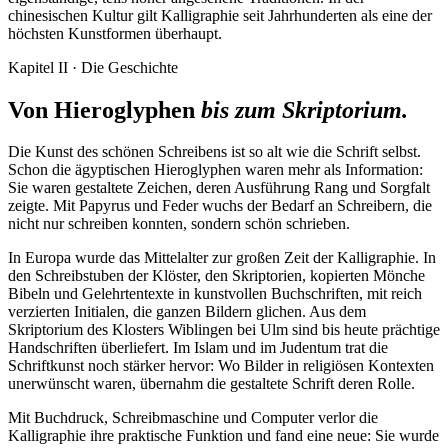
chinesischen Kultur gilt Kalligraphie seit Jahrhunderten als eine der
höchsten Kunstformen überhaupt.
Kapitel II · Die Geschichte
Von Hieroglyphen
bis zum Skriptorium.
Die Kunst des schönen Schreibens ist so alt wie die Schrift selbst.
Schon die ägyptischen Hieroglyphen waren mehr als Information:
Sie waren gestaltete Zeichen, deren Ausführung Rang und Sorgfalt
zeigte. Mit Papyrus und Feder wuchs der Bedarf an Schreibern, die
nicht nur schreiben konnten, sondern schön schrieben.
In Europa wurde das Mittelalter zur großen Zeit der Kalligraphie. In
den Schreibstuben der Klöster, den Skriptorien, kopierten Mönche
Bibeln und Gelehrtentexte in kunstvollen Buchschriften, mit reich
verzierten Initialen, die ganzen Bildern glichen. Aus dem
Skriptorium des Klosters Wiblingen bei Ulm sind bis heute prächtige
Handschriften überliefert. Im Islam und im Judentum trat die
Schriftkunst noch stärker hervor: Wo Bilder in religiösen Kontexten
unerwünscht waren, übernahm die gestaltete Schrift deren Rolle.
Mit Buchdruck, Schreibmaschine und Computer verlor die
Kalligraphie ihre praktische Funktion und fand eine neue: Sie wurde