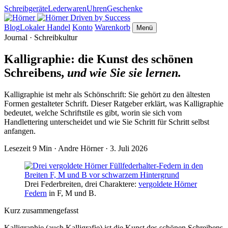
Schreibgeräte
Lederwaren
Uhren
Geschenke
Driven by Success
Blog
Lokaler Handel
Konto
Warenkorb
Menü
Journal · Schreibkultur
Kalligraphie: die Kunst des schönen
Schreibens,
und wie Sie sie lernen.
Kalligraphie ist mehr als Schönschrift: Sie gehört zu den ältesten
Formen gestalteter Schrift. Dieser Ratgeber erklärt, was Kalligraphie
bedeutet, welche Schriftstile es gibt, worin sie sich vom
Handlettering unterscheidet und wie Sie Schritt für Schritt selbst
anfangen.
Lesezeit 9 Min
·
Andre Hörner
·
3. Juli 2026
Drei Federbreiten, drei Charaktere:
vergoldete Hörner
Federn
in F, M und B.
Kurz zusammengefasst
Kalligraphie (auch Kalligrafie) ist die Kunst des schönen Schreibens