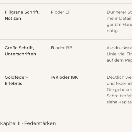
Filigrane Schrift,
F
oder EF
Dünnerer St
Notizen
mehr Detail
geübte Han
nötig.
Große Schrift,
B
oder BB
Ausdrucksta
Unterschriften
Linie, viel Ti
auf dem Pap
Goldfeder-
14K oder 18K
Deutlich we
Erlebnis
und federnd
Die gehobe
Schreiberfa
siehe Kapitel
Kapitel II · Federstärken