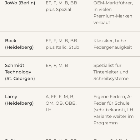
JoWo (Berlin)
EF, F, M, B, BB
OEM-Marktführer,
plus Spezial
in vielen
Premium-Marken
verbaut
Bock
EF, F, M, B, BB
Klassiker, hohe
(Heidelberg)
plus Italic, Stub
Federgenauigkeit
Schmidt
EF, F, M, B
Spezialist für
Technology
Tintenleiter und
(St. Georgen)
Schreibsysteme
Lamy
A, EF, F, M, B,
Eigene Federn, A-
(Heidelberg)
OM, OB, OBB,
Feder für Schule
LH
(sehr bekannt), LH-
Variante weiter im
Programm