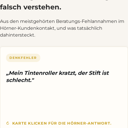
falsch verstehen.
Aus den meistgehörten Beratungs-Fehlannahmen im
Hörner-Kundenkontakt, und was tatsächlich
dahintersteckt.
DENKFEHLER
HÖRNER-ANTWORT
, nicht der Stift. Bei
Mine
Was kratzt, ist meistens die
„Mein Tintenroller kratzt, der Stift ist
einem hochwertig gefertigten Korpus genügt ein
schlecht."
Mine-Wechsel, und das Schreibgefühl ist wieder
weich.
Wer einen BMW mit schlechtem Benzin betankt,
sagt ja auch nicht, das ganze Auto sei schlecht. Es ist
der Treibstoff, also die Mine.
KARTE KLICKEN FÜR DIE HÖRNER-ANTWORT.