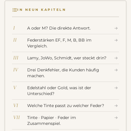
IN NEUN KAPITELN
I
A oder M? Die direkte Antwort.
→
II
Federstärken EF, F, M, B, BB im
→
Vergleich.
III
Lamy, JoWo, Schmidt, wer steckt drin?
→
IV
Drei Denkfehler, die Kunden häufig
→
machen.
V
Edelstahl oder Gold, was ist der
→
Unterschied?
VI
Welche Tinte passt zu welcher Feder?
→
VII
Tinte · Papier · Feder im
→
Zusammenspiel.