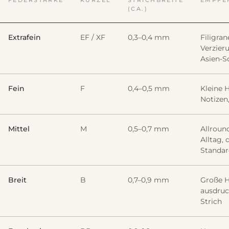
(CA.)
Extrafein
EF / XF
0,3–0,4 mm
Filigran
Verzier
Asien-Sc
Fein
F
0,4–0,5 mm
Kleine H
Notizen
Mittel
M
0,5–0,7 mm
Allround
Alltag, 
Standa
Breit
B
0,7–0,9 mm
Große H
ausdruc
Strich