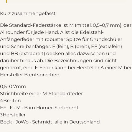
Kurz zusammengefasst
Die Standard-Federstärke ist M (mittel, 0,5–0,7 mm), der
Allrounder für jede Hand. A ist die Edelstahl-
Anfängerfeder mit robuster Spitze für Grundschüler
und Schreibanfänger. F (fein), B (breit), EF (extrafein)
und BB (extrabreit) decken alles dazwischen und
darüber hinaus ab. Die Bezeichnungen sind nicht
genormt, eine F-Feder kann bei Hersteller A einer M bei
Hersteller B entsprechen.
0,5–0,7
mm
Strichbreite einer M-Standardfeder
4
Breiten
EF · F · M · B im Hörner-Sortiment
3
Hersteller
Bock · JoWo · Schmidt, alle in Deutschland