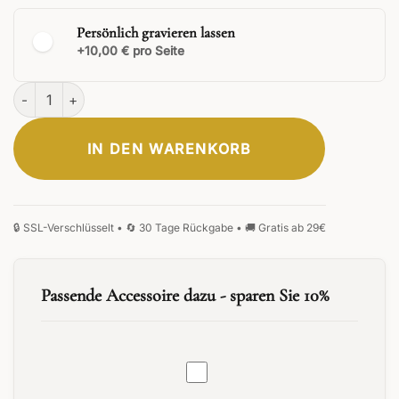
Persönlich gravieren lassen
+10,00 € pro Seite
Terra Füllfederhalter Menge
IN DEN WARENKORB
KLASSISCH
ELEGANT
SIGNATUR
MONOGRAMM
HANDSCHRIFT
FRAKTUR
Passende Accessoire dazu - sparen Sie 10%
Tintenfass
0
/25
30