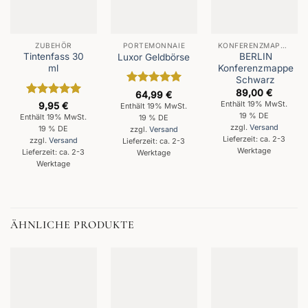
ZUBEHÖR
PORTEMONNAIE
KONFERENZMAPPEN
Tintenfass 30
BERLIN
Luxor Geldbörse
ml
Konferenzmappe
Schwarz
89,00
€
Bewertet
64,99
€
mit
5
von
Bewertet
Enthält 19% MwSt.
9,95
€
Enthält 19% MwSt.
5
mit
5
von
19 % DE
Enthält 19% MwSt.
19 % DE
5
zzgl.
Versand
19 % DE
zzgl.
Versand
Lieferzeit: ca. 2-3
zzgl.
Versand
Lieferzeit: ca. 2-3
Werktage
Lieferzeit: ca. 2-3
Werktage
Werktage
ÄHNLICHE PRODUKTE