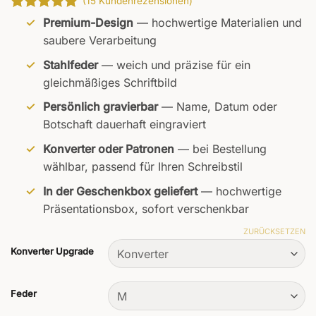
(
15
Kundenrezensionen)
Bewertet
15
Premium-Design
— hochwertige Materialien und
mit
4.93
saubere Verarbeitung
von 5,
basierend
Stahlfeder
— weich und präzise für ein
auf
gleichmäßiges Schriftbild
Kundenbewertungen
Persönlich gravierbar
— Name, Datum oder
Botschaft dauerhaft eingraviert
Konverter oder Patronen
— bei Bestellung
wählbar, passend für Ihren Schreibstil
In der Geschenkbox geliefert
— hochwertige
Präsentationsbox, sofort verschenkbar
ZURÜCKSETZEN
Konverter Upgrade
Feder