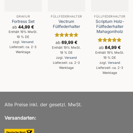
GRAVUR
FÜLLFEDERHALTER
FÜLLFEDERHALTER
Vectrum
Scriptum Holz-
Fortress Set
Füllfederhalter
Füllfederhalter
ab
44,99
€
Mahagoniholz
Enthält 19% MwSt.
19 % DE
Bewertet
zzgl.
Versand
ab
69,99
€
mit
4.75
Bewertet
Lieferzeit: ca. 2-3
ab
84,99
€
Enthält 19% MwSt.
von 5
mit
4.8
Werktage
19 % DE
Enthält 19% MwSt.
von 5
19 % DE
zzgl.
Versand
Lieferzeit: ca. 2-3
zzgl.
Versand
Werktage
Lieferzeit: ca. 2-3
Werktage
Alle Preise inkl. der gesetzl. MwSt.
Versandarten: