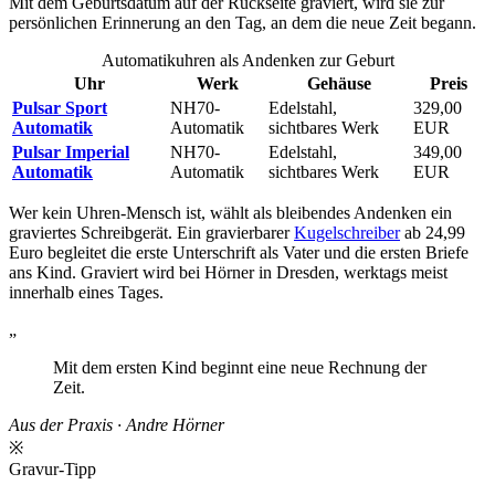
Mit dem Geburtsdatum auf der Rückseite graviert, wird sie zur
persönlichen Erinnerung an den Tag, an dem die neue Zeit begann.
Automatikuhren als Andenken zur Geburt
Uhr
Werk
Gehäuse
Preis
Pulsar Sport
NH70-
Edelstahl,
329,00
Automatik
Automatik
sichtbares Werk
EUR
Pulsar Imperial
NH70-
Edelstahl,
349,00
Automatik
Automatik
sichtbares Werk
EUR
Wer kein Uhren-Mensch ist, wählt als bleibendes Andenken ein
graviertes Schreibgerät. Ein gravierbarer
Kugelschreiber
ab 24,99
Euro begleitet die erste Unterschrift als Vater und die ersten Briefe
ans Kind. Graviert wird bei Hörner in Dresden, werktags meist
innerhalb eines Tages.
„
Mit dem ersten Kind beginnt eine neue Rechnung der
Zeit.
Aus der Praxis · Andre Hörner
※
Gravur-Tipp