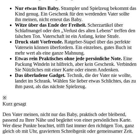
Nur etwas fürs Baby.
Strampler und Spielzeug bekommt das
Kind genug. Ein Geschenk für den werdenden Vater sollte
ihn meinen, nicht erneut das Baby.
Witze über das Ende der Freiheit.
Scherzartikel über
Schlafmangel oder den „Verlust des alten Lebens“ treffen den
falschen Ton. Vaterschaft ist ein Anfang, keine Strafe.
Druck statt Vorfreude.
Ratgeber-Stapel über das perfekte
Vatersein können überfordern. Ein einzelnes, gutes Buch ist
mehr wert als eine ganze Mahnung.
Etwas rein Praktisches ohne jede persönliche Note.
Eine
Packung Windeln ist hilfreich, aber kein Geschenk. Verbinden
Sie Nützliches mit einer Karte oder einem Andenken.
Das überladene Gadget.
Technik, die der Vater nie wollte,
landet im Schrank. Wählen Sie lieber etwas Schlichtes, das zu
ihm passt, als das nächste Spielzeug.
※
Kurz gesagt
Den Vater meinen, nicht nur das Baby, praktisch oder bleibend,
passend zu Ihrer Nähe und begleitet von einer persönlichen Karte.
Wer diese Punkte beachtet, trifft fast immer den richtigen Ton, ganz
gleich ob mit Uhr, graviertem Schreibgerät oder gemeinsamer Zeit.