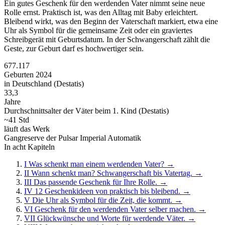
Ein gutes Geschenk für den werdenden Vater nimmt seine neue
Rolle ernst. Praktisch ist, was den Alltag mit Baby erleichtert.
Bleibend wirkt, was den Beginn der Vaterschaft markiert, etwa eine
Uhr als Symbol für die gemeinsame Zeit oder ein graviertes
Schreibgerät mit Geburtsdatum. In der Schwangerschaft zählt die
Geste, zur Geburt darf es hochwertiger sein.
677.117
Geburten 2024
in Deutschland (Destatis)
33,3
Jahre
Durchschnittsalter der Väter beim 1. Kind (Destatis)
~41 Std
läuft das Werk
Gangreserve der Pulsar Imperial Automatik
In acht Kapiteln
I
Was schenkt man einem werdenden Vater?
→
II
Wann schenkt man? Schwangerschaft bis Vatertag.
→
III
Das passende Geschenk für Ihre Rolle.
→
IV
12 Geschenkideen von praktisch bis bleibend.
→
V
Die Uhr als Symbol für die Zeit, die kommt.
→
VI
Geschenk für den werdenden Vater selber machen.
→
VII
Glückwünsche und Worte für werdende Väter.
→