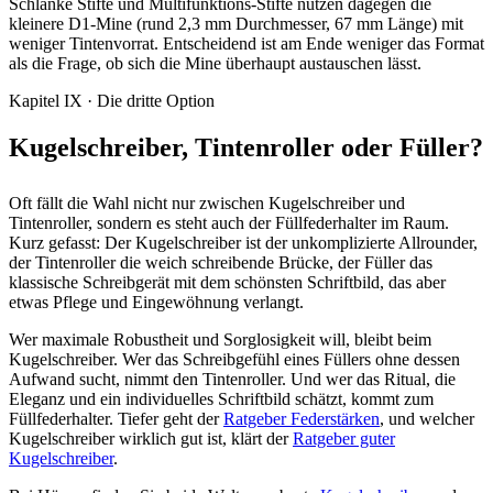
Schlanke Stifte und Multifunktions-Stifte nutzen dagegen die
kleinere D1-Mine (rund 2,3 mm Durchmesser, 67 mm Länge) mit
weniger Tintenvorrat. Entscheidend ist am Ende weniger das Format
als die Frage, ob sich die Mine überhaupt austauschen lässt.
Kapitel IX · Die dritte Option
Kugelschreiber, Tintenroller oder Füller?
Oft fällt die Wahl nicht nur zwischen Kugelschreiber und
Tintenroller, sondern es steht auch der Füllfederhalter im Raum.
Kurz gefasst: Der Kugelschreiber ist der unkomplizierte Allrounder,
der Tintenroller die weich schreibende Brücke, der Füller das
klassische Schreibgerät mit dem schönsten Schriftbild, das aber
etwas Pflege und Eingewöhnung verlangt.
Wer maximale Robustheit und Sorglosigkeit will, bleibt beim
Kugelschreiber. Wer das Schreibgefühl eines Füllers ohne dessen
Aufwand sucht, nimmt den Tintenroller. Und wer das Ritual, die
Eleganz und ein individuelles Schriftbild schätzt, kommt zum
Füllfederhalter. Tiefer geht der
Ratgeber Federstärken
, und welcher
Kugelschreiber wirklich gut ist, klärt der
Ratgeber guter
Kugelschreiber
.