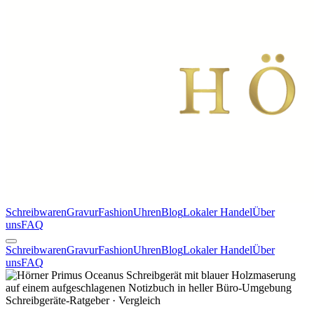
Schreibwaren
Gravur
Fashion
Uhren
Blog
Lokaler Handel
Über
uns
FAQ
Schreibwaren
Gravur
Fashion
Uhren
Blog
Lokaler Handel
Über
uns
FAQ
Schreibgeräte-Ratgeber · Vergleich