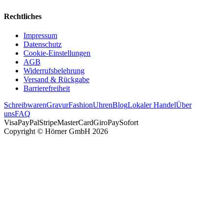
Rechtliches
Impressum
Datenschutz
Cookie-Einstellungen
AGB
Widerrufsbelehrung
Versand & Rückgabe
Barrierefreiheit
Schreibwaren
Gravur
Fashion
Uhren
Blog
Lokaler Handel
Über
uns
FAQ
Visa
PayPal
Stripe
MasterCard
GiroPay
Sofort
Copyright © Hörner GmbH 2026