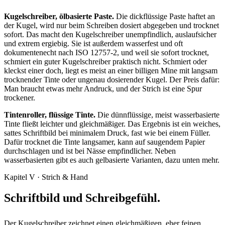
Kugelschreiber, ölbasierte Paste.
Die dickflüssige Paste haftet an
der Kugel, wird nur beim Schreiben dosiert abgegeben und trocknet
sofort. Das macht den Kugelschreiber unempfindlich, auslaufsicher
und extrem ergiebig. Sie ist außerdem wasserfest und oft
dokumentenecht nach ISO 12757-2, und weil sie sofort trocknet,
schmiert ein guter Kugelschreiber praktisch nicht. Schmiert oder
kleckst einer doch, liegt es meist an einer billigen Mine mit langsam
trocknender Tinte oder ungenau dosierender Kugel. Der Preis dafür:
Man braucht etwas mehr Andruck, und der Strich ist eine Spur
trockener.
Tintenroller, flüssige Tinte.
Die dünnflüssige, meist wasserbasierte
Tinte fließt leichter und gleichmäßiger. Das Ergebnis ist ein weiches,
sattes Schriftbild bei minimalem Druck, fast wie bei einem Füller.
Dafür trocknet die Tinte langsamer, kann auf saugendem Papier
durchschlagen und ist bei Nässe empfindlicher. Neben
wasserbasierten gibt es auch gelbasierte Varianten, dazu unten mehr.
Kapitel V · Strich & Hand
Schriftbild und Schreibgefühl.
Der Kugelschreiber zeichnet einen gleichmäßigen, eher feinen