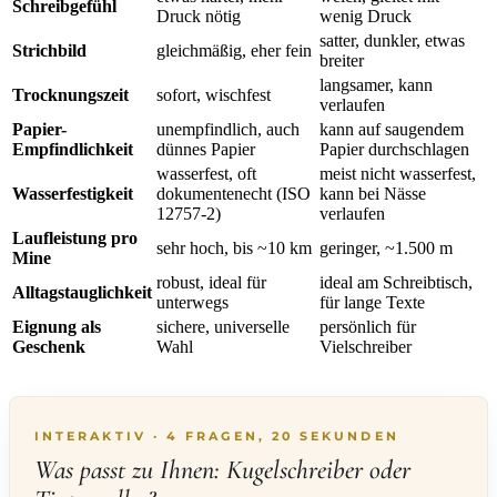
Schreibgefühl
Druck nötig
wenig Druck
satter, dunkler, etwas
Strichbild
gleichmäßig, eher fein
breiter
langsamer, kann
Trocknungszeit
sofort, wischfest
verlaufen
Papier-
unempfindlich, auch
kann auf saugendem
Empfindlichkeit
dünnes Papier
Papier durchschlagen
wasserfest, oft
meist nicht wasserfest,
Wasserfestigkeit
dokumentenecht (ISO
kann bei Nässe
12757-2)
verlaufen
Laufleistung pro
sehr hoch, bis ~10 km
geringer, ~1.500 m
Mine
robust, ideal für
ideal am Schreibtisch,
Alltagstauglichkeit
unterwegs
für lange Texte
Eignung als
sichere, universelle
persönlich für
Geschenk
Wahl
Vielschreiber
INTERAKTIV · 4 FRAGEN, 20 SEKUNDEN
Was passt zu Ihnen: Kugelschreiber oder