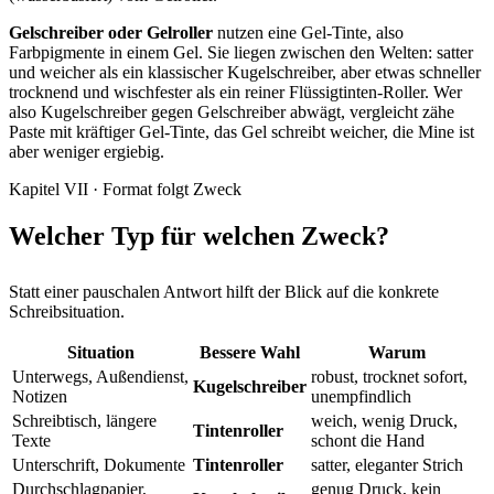
Gelschreiber oder Gelroller
nutzen eine Gel-Tinte, also
Farbpigmente in einem Gel. Sie liegen zwischen den Welten: satter
und weicher als ein klassischer Kugelschreiber, aber etwas schneller
trocknend und wischfester als ein reiner Flüssigtinten-Roller. Wer
also Kugelschreiber gegen Gelschreiber abwägt, vergleicht zähe
Paste mit kräftiger Gel-Tinte, das Gel schreibt weicher, die Mine ist
aber weniger ergiebig.
Kapitel VII · Format folgt Zweck
Welcher Typ für welchen Zweck?
Statt einer pauschalen Antwort hilft der Blick auf die konkrete
Schreibsituation.
Situation
Bessere Wahl
Warum
Unterwegs, Außendienst,
robust, trocknet sofort,
Kugelschreiber
Notizen
unempfindlich
Schreibtisch, längere
weich, wenig Druck,
Tintenroller
Texte
schont die Hand
Unterschrift, Dokumente
Tintenroller
satter, eleganter Strich
Durchschlagpapier,
genug Druck, kein