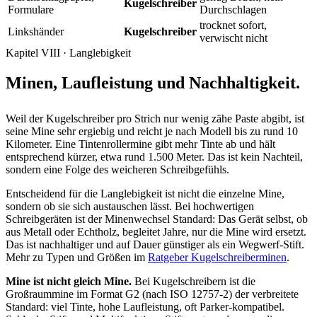
Kugelschreiber
Formulare
Durchschlagen
trocknet sofort,
Linkshänder
Kugelschreiber
verwischt nicht
Kapitel VIII · Langlebigkeit
Minen, Laufleistung und Nachhaltigkeit.
Weil der Kugelschreiber pro Strich nur wenig zähe Paste abgibt, ist
seine Mine sehr ergiebig und reicht je nach Modell bis zu rund 10
Kilometer. Eine Tintenrollermine gibt mehr Tinte ab und hält
entsprechend kürzer, etwa rund 1.500 Meter. Das ist kein Nachteil,
sondern eine Folge des weicheren Schreibgefühls.
Entscheidend für die Langlebigkeit ist nicht die einzelne Mine,
sondern ob sie sich austauschen lässt. Bei hochwertigen
Schreibgeräten ist der Minenwechsel Standard: Das Gerät selbst, ob
aus Metall oder Echtholz, begleitet Jahre, nur die Mine wird ersetzt.
Das ist nachhaltiger und auf Dauer günstiger als ein Wegwerf-Stift.
Mehr zu Typen und Größen im
Ratgeber Kugelschreiberminen
.
Mine ist nicht gleich Mine.
Bei Kugelschreibern ist die
Großraummine im Format G2 (nach ISO 12757-2) der verbreitete
Standard: viel Tinte, hohe Laufleistung, oft Parker-kompatibel.