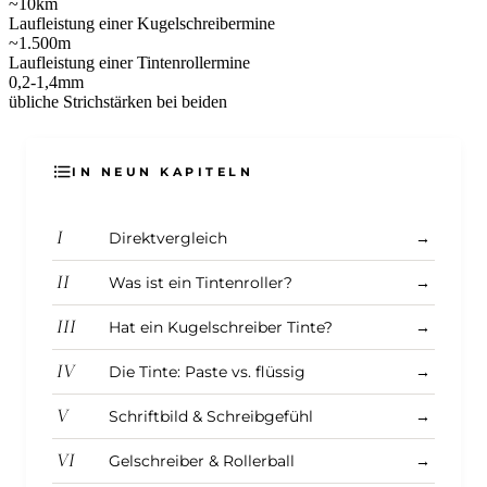
~10
km
Laufleistung einer Kugelschreibermine
~1.500
m
Laufleistung einer Tintenrollermine
0,2-1,4
mm
übliche Strichstärken bei beiden
IN NEUN KAPITELN
I
Direktvergleich
→
II
Was ist ein Tintenroller?
→
III
Hat ein Kugelschreiber Tinte?
→
IV
Die Tinte: Paste vs. flüssig
→
V
Schriftbild & Schreibgefühl
→
VI
Gelschreiber & Rollerball
→