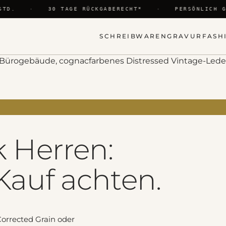
TD.
·
30 TAGE RÜCKGABERECHT*
·
PERSÖNLICH GR
SCHREIBWAREN
GRAVUR
FASH
 Herren:
auf achten.
orrected Grain oder