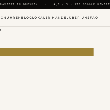
AVIERT IN DRESDEN
·
4,9 / 5 · 370 GOOGLE BEWERTU
ION
UHREN
BLOG
LOKALER HANDEL
ÜBER UNS
FAQ