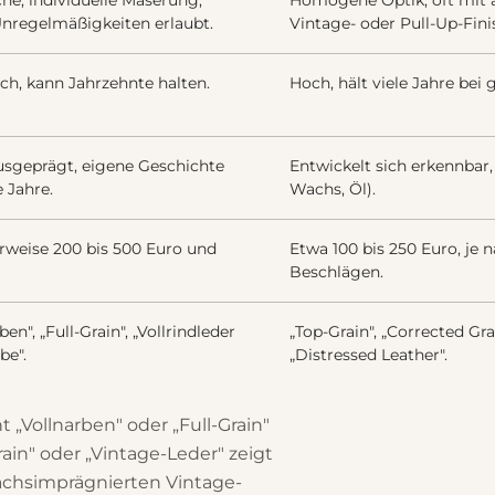
che, individuelle Maserung,
Homogene Optik, oft mit a
Unregelmäßigkeiten erlaubt.
Vintage- oder Pull-Up-Fin
ch, kann Jahrzehnte halten.
Hoch, hält viele Jahre bei 
usgeprägt, eigene Geschichte
Entwickelt sich erkennbar, 
e Jahre.
Wachs, Öl).
rweise 200 bis 500 Euro und
Etwa 100 bis 250 Euro, je 
Beschlägen.
ben", „Full-Grain", „Vollrindleder
„Top-Grain", „Corrected Gra
be".
„Distressed Leather".
Vollnarben" oder „Full-Grain"
Grain" oder „Vintage-Leder" zeigt
wachsimprägnierten Vintage-