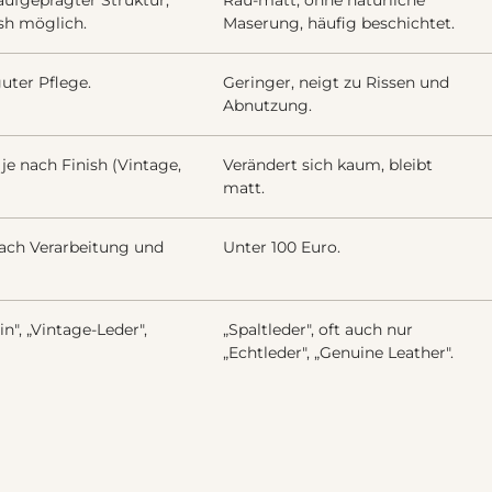
ufgeprägter Struktur,
Rau-matt, ohne natürliche
ish möglich.
Maserung, häufig beschichtet.
guter Pflege.
Geringer, neigt zu Rissen und
Abnutzung.
je nach Finish (Vintage,
Verändert sich kaum, bleibt
matt.
nach Verarbeitung und
Unter 100 Euro.
in", „Vintage-Leder",
„Spaltleder", oft auch nur
„Echtleder", „Genuine Leather".