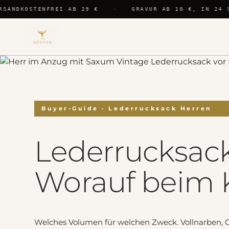
SANDKOSTENFREI AB 29 €
·
GRAVUR AB 10 €, IN 24 S
I
Welches
→
Buyer-Guide · Lederrucksack Herren
Volumen für
welchen
Zweck?
Lederrucksack
II
Maße und
→
Handgepäck-
Worauf beim K
Tauglichkeit
III
Vollnarben,
→
Corrected
Grain oder
Welches Volumen für welchen Zweck. Vollnarben, C