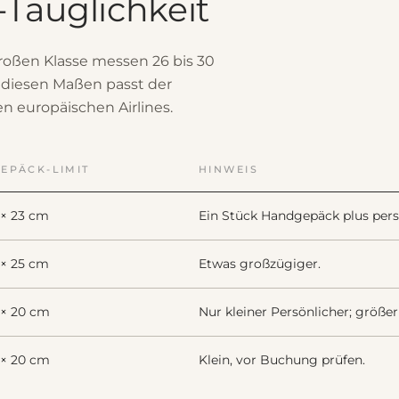
Tauglichkeit
roßen Klasse messen 26 bis 30
t diesen Maßen passt der
 europäischen Airlines.
EPÄCK-LIMIT
HINWEIS
 × 23 cm
Ein Stück Handgepäck plus pers
 × 25 cm
Etwas großzügiger.
 × 20 cm
Nur kleiner Persönlicher; größer 
 × 20 cm
Klein, vor Buchung prüfen.