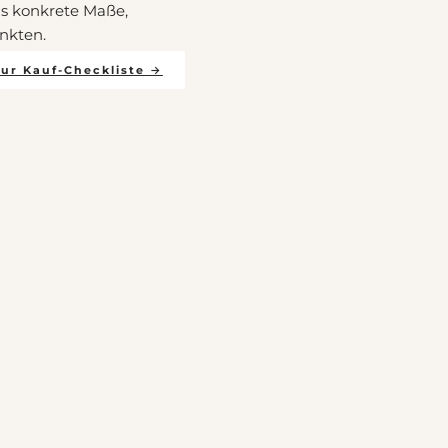
us konkrete Maße,
nkten.
Zur Kauf-Checkliste →