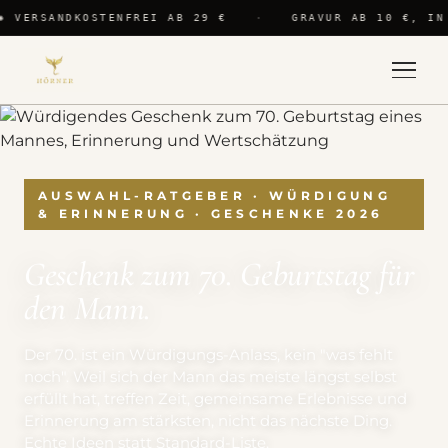
✺ VERSANDKOSTENFREI AB 29 €
·
GRAVUR AB 10 €, IN
AUSWAHL-RATGEBER · WÜRDIGUNG
& ERINNERUNG · GESCHENKE 2026
Geschenk zum 70. Geburtstag für
den Mann.
Der 70. ist ein Würdigungs-Anlass, kein "was fehlt
noch". Weil sich der Mann das meiste längst selbst
erfüllt hat, treffen Zeit, gemeinsame Erlebnisse und
Erinnerung am stärksten, nicht das nächste Ding.
Echte Ideen statt Standard-Liste.