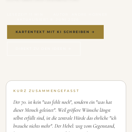
LESEZEIT 11 MIN
AUTOR: ANDRE HÖRNER
AKTUALISIERT 8. JUNI 2026
KARTENTEXT MIT KI SCHREIBEN →
DIREKT ZU DEN IDEEN →
KURZ ZUSAMMENGEFASST
Der 70. ist kein "was fehlt noch", sondern ein "was hat
dieser Mensch geleistet". Weil größere Wünsche längst
selbst erfüllt sind, ist die zentrale Hürde das ehrliche "ich
brauche nichts mehr". Der Hebel: weg vom Gegenstand,