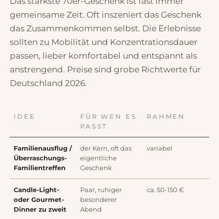
Das stärkste 70er-Geschenk ist fast immer
gemeinsame Zeit. Oft inszeniert das Geschenk
das Zusammenkommen selbst. Die Erlebnisse
sollten zu Mobilität und Konzentrationsdauer
passen, lieber komfortabel und entspannt als
anstrengend. Preise sind grobe Richtwerte für
Deutschland 2026.
IDEE
FÜR WEN ES
RAHMEN
PASST
Familienausflug /
der Kern, oft das
variabel
Überraschungs-
eigentliche
Familientreffen
Geschenk
Candle-Light-
Paar, ruhiger
ca. 50-150 €
oder Gourmet-
besonderer
Dinner zu zweit
Abend