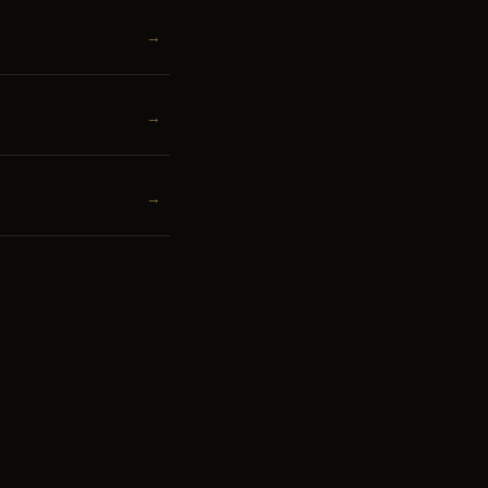
→
→
→