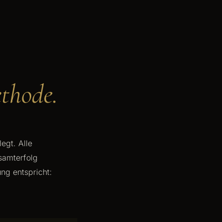
thode.
egt. Alle
samterfolg
ng entspricht: