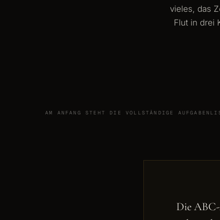
vieles, das 
Flut in drei
AM ANFANG STEHT DIE VOLLSTÄNDIGE AUFGABENL
Die ABC-A