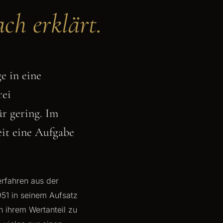
ach erklärt.
e in eine
rei
ür gering. Im
eit eine Aufgabe
erfahren aus der
951 in seinem Aufsatz
h ihrem Wertanteil zu