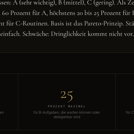
ssen: A (sehr wichtig), B (mittel), C (gering). Als Ze
 60 Prozent für A, höchstens 20 bis 25 Prozent für 
nt für C-Routinen. Basis ist das Pareto-Prinzip. Stä
einfach. Schwäche: Dringlichkeit kommt nicht vor.
25
PROZENT MAXIMAL
ten
für B-Aufgaben, die warten können oder
für 
delegierbar sind