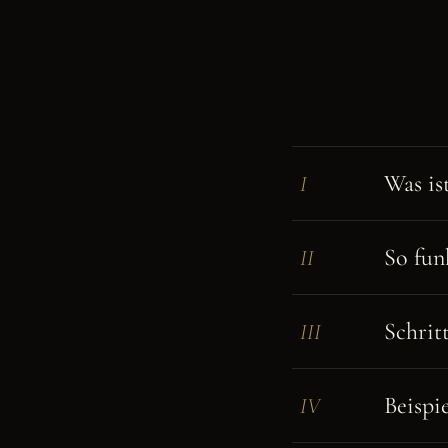
Was is
I
So fun
II
Schrit
III
Beispie
IV