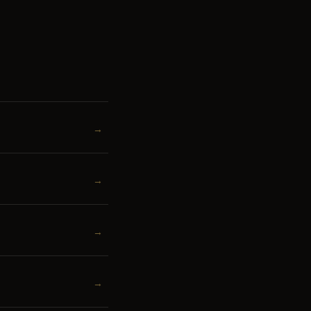
→
→
→
→