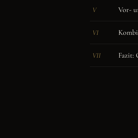
Vor- u
V
Kombin
VI
Fazit:
VII