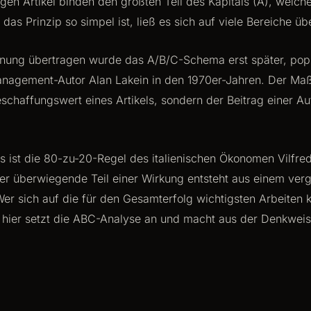
en Artikel binden den größten Teil des Kapitals (A), welche
l das Prinzip so simpel ist, ließ es sich auf viele Bereiche üb
nung übertragen wurde das A/B/C-Schema erst später, pop
agement-Autor Alan Lakein in den 1970er-Jahren. Der Maßs
eschaffungswert eines Artikels, sondern der Beitrag einer A
s ist die 80-zu-20-Regel des italienischen Ökonomen Vilfre
Der überwiegende Teil einer Wirkung entsteht aus einem verg
er sich auf die für den Gesamterfolg wichtigsten Arbeiten k
u hier setzt die ABC-Analyse an und macht aus der Denkweis