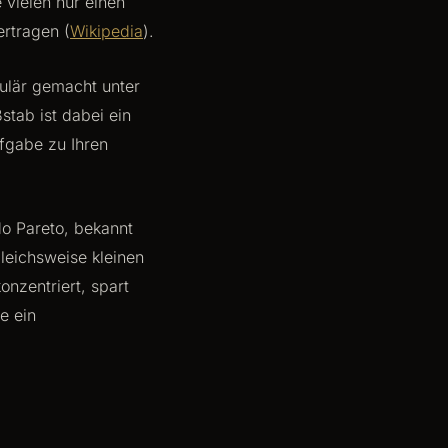
 vielen nur einen
ertragen (
Wikipedia
).
ulär gemacht unter
tab ist dabei ein
ufgabe zu Ihren
do Pareto, bekannt
leichsweise kleinen
onzentriert, spart
e ein