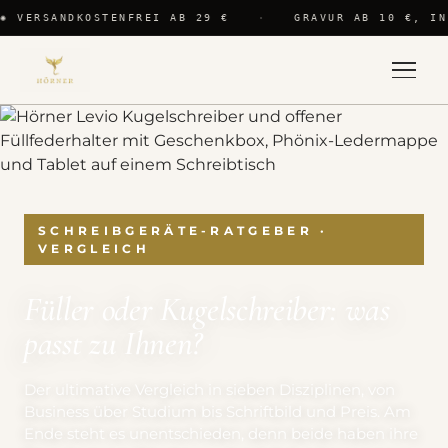
✺ VERSANDKOSTENFREI AB 29 €
·
GRAVUR AB 10 €, IN
SCHREIBGERÄTE-RATGEBER ·
VERGLEICH
Füller oder Kugelschreiber: was
passt zu Ihnen?
Der ultimative Vergleich in sieben Disziplinen, von
Business über Studium bis Schriftbild und Preis. Am
Ende steht es unentschieden, denn beide haben ihre