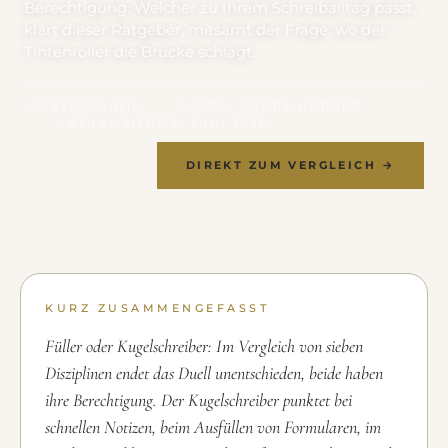
Berechtigung. Welcher zu Ihrem Schreiballtag passt,
klärt dieser Ratgeber, mitsamt der Frage, wo der
Tintenroller die Brücke schlägt.
LESEZEIT 9 MIN
AUTOR: ANDRE HÖRNER
AKTUALISIERT 9. JUNI 2026
DIREKT ZUM VERGLEICH →
KURZ ZUSAMMENGEFASST
Füller oder Kugelschreiber: Im Vergleich von sieben
Disziplinen endet das Duell unentschieden, beide haben
ihre Berechtigung. Der Kugelschreiber punktet bei
schnellen Notizen, beim Ausfüllen von Formularen, im