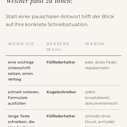
Welcher passt zu Ihnen?
Statt einer pauschalen Antwort hilft der Blick
auf Ihre konkrete Schreibsituation.
WENN SIE ...
BESSERE
WARUM
WAHL
eine wichtige
Füllfederhalter
edel, dicke Feder,
Unterschrift
repräsentativ
setzen, einen
Vertrag
schnell notieren,
Kugelschreiber
sofort
Formulare
einsatzbereit,
ausfüllen
dokumentenecht
lange Texte
Füllfederhalter
schreibt ohne
schreiben, die
Druck, ermüdet