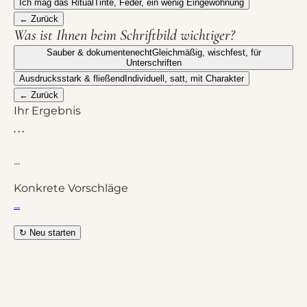
Ich mag das Ritual
Tinte, Feder, ein wenig Eingewöhnung
← Zurück
Was ist Ihnen beim Schriftbild wichtiger?
Sauber & dokumentenecht
Gleichmäßig, wischfest, für
Unterschriften
Ausdrucksstark & fließend
Individuell, satt, mit Charakter
← Zurück
Ihr Ergebnis
...
...
Konkrete Vorschläge
...
↻ Neu starten