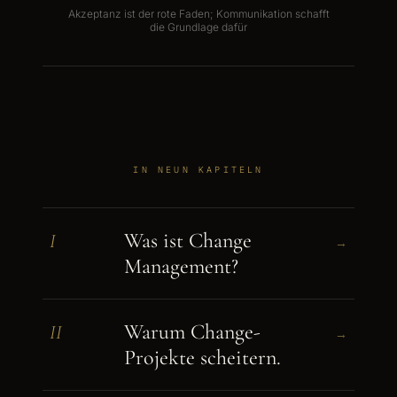
Akzeptanz ist der rote Faden; Kommunikation schafft
die Grundlage dafür
IN NEUN KAPITELN
Was ist Change
I
→
Management?
Warum Change-
II
→
Projekte scheitern.