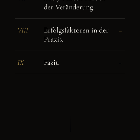
der Veränderung.
Erfolgsfaktoren in der
VIII
→
Praxis.
Fazit.
IX
→