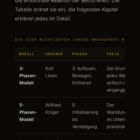
die emotionale Reaktion der Betroffenen. Die
Tabelle ordnet sie ein, die folgenden Kapitel
erklären jedes im Detail.
DIE VIER WICHTIGSTEN CHANGE-MANAGEMENT-MODELL
MODELL
URHEBER
PHASEN
FOKUS
3-
Kurt
3: Auftauen,
Die Grundlogik
Phasen-
Lewin
Bewegen,
jedes Wandels,
Modell
Einfrieren
einfach und
eingängig
5-
Wilfried
5:
Der
Phasen-
Krüger
Initialisierung
Wandlungsproz
Modell
bis
im Unternehmen
Verstetigung
praxisnah