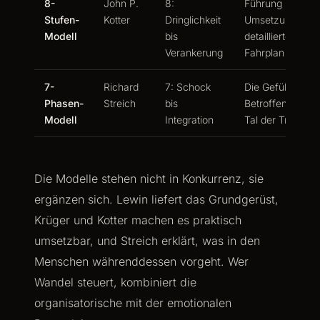
8-
John P.
8:
Führung und
Stufen-
Kotter
Dringlichkeit
Umsetzung,
Modell
bis
detaillierter
Verankerung
Fahrplan
7-
Richard
7: Schock
Die Gefühle der
Phasen-
Streich
bis
Betroffenen, da
Modell
Integration
Tal der Tränen
Die Modelle stehen nicht in Konkurrenz, sie
ergänzen sich. Lewin liefert das Grundgerüst,
Krüger und Kotter machen es praktisch
umsetzbar, und Streich erklärt, was in den
Menschen währenddessen vorgeht. Wer
Wandel steuert, kombiniert die
organisatorische mit der emotionalen