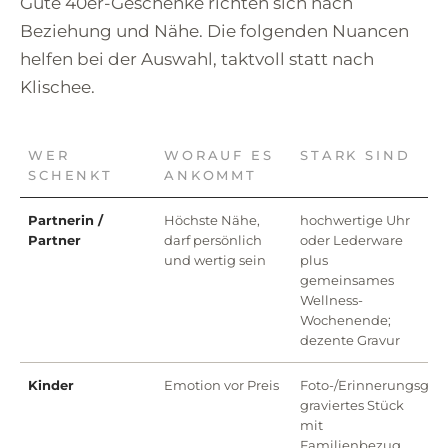
Gute 40er-Geschenke richten sich nach
Beziehung und Nähe. Die folgenden Nuancen
helfen bei der Auswahl, taktvoll statt nach
Klischee.
WER
WORAUF ES
STARK SIND
SCHENKT
ANKOMMT
Partnerin /
Höchste Nähe,
hochwertige Uhr
Partner
darf persönlich
oder Lederware
und wertig sein
plus
gemeinsames
Wellness-
Wochenende;
dezente Gravur
Kinder
Emotion vor Preis
Foto-/Erinnerungsges
graviertes Stück
mit
Familienbezug,