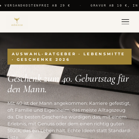
✺ VERSANDKOSTENFREI AB 29 €
·
GRAVUR AB 10 €, IN
AUSWAHL-RATGEBER · LEBENSMITTE
· GESCHENKE 2026
Geschenk zum 40. Geburtstag für
den Mann.
Mit 40 ist der Mann angekommen: Karriere gefestigt,
oft Familie und Eigenheim, das meiste Alltagszeug
da. Die besten Geschenke würdigen das, mit einem
Erlebnis, mit Genuss oder dem einen richtig guten
Stück, das ein Leben hält. Echte Ideen statt Standard-
Liste.