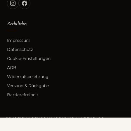
Rechtliches
Impressum
Datenschutz
Cookie-Einstellungen
AGB
Widerrufsbelehrung
Versand & Rückgabe
Barrierefreiheit
SCHREIBWAREN
GRAVUR
FASHION
UHREN
BLOG
LOKALER HANDEL
ÜBER UNS
FAQ
VISA
PAYPAL
STRIPE
MASTERCARD
GIROPAY