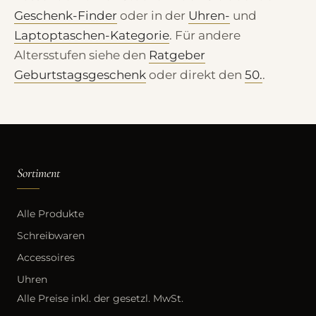
Geschenk-Finder
oder in der
Uhren-
und
Laptoptaschen-Kategorie
. Für andere
Altersstufen siehe den
Ratgeber
Geburtstagsgeschenk
oder direkt den
50.
.
Sortiment
Alle Produkte
Schreibwaren
Accessoires
Uhren
Alle Preise inkl. der gesetzl. MwSt.