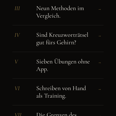
Neun Methoden im
III
→
Vergleich.
Sind Kreuzworträtsel
IV
→
gut fürs Gehirn?
Sieben Übungen ohne
V
→
App.
Schreiben von Hand
VI
→
als Training.
Die Grenzen des
VII
→