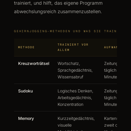
trainiert, und hilft, das eigene Programm
abwechslungsreich zusammenzustellen.
GEHIRNJOGGING-METHODEN UND WAS SIE TRAINIEREN
TRAINIERT VOR
METHODE
AUFWAND
ALLEM
Kreuzworträtsel
Wortschatz,
Zeitung oder 
Sprachgedächtnis,
täglich 10 bis
Wissensabruf
Minuten
Sudoku
Logisches Denken,
Zeitung oder 
Arbeitsgedächtnis,
täglich 10 bis
Konzentration
Minuten
Memory
Kurzzeitgedächtnis,
Kartenspiel, g
visuelle
zweit oder mit