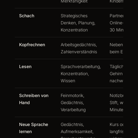
Merkfähigkeit
Kindern
Schach
Strategisches
Partner oder
Denken, Planung,
Online-Gegner
Konzentration
30 Minuten
Kopfrechnen
Arbeitsgedächtnis,
Nebenbei, et
Zahlenverständnis
beim Einkaufe
Lesen
Sprachverarbeitung,
Täglich, formt
Konzentration,
Gehirn
Wissen
nachweislich
Schreiben von
Feinmotorik,
Notizbuch un
Hand
Gedächtnis,
Stift, wenige
Verarbeitung
Minuten täglic
Neue Sprache
Gedächtnis,
Kurs oder App
lernen
Aufmerksamkeit,
langfristig am