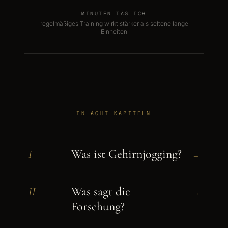
MINUTEN TÄGLICH
regelmäßiges Training wirkt stärker als seltene lange
Einheiten
IN ACHT KAPITELN
Was ist Gehirnjogging?
I
→
Was sagt die
II
→
Forschung?