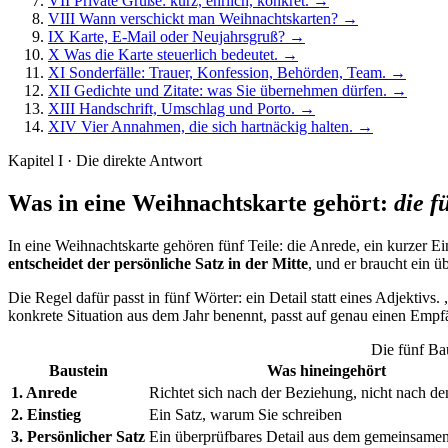
VII
Private Grüße: kurz, ehrlich, konkret.
→
VIII
Wann verschickt man Weihnachtskarten?
→
IX
Karte, E-Mail oder Neujahrsgruß?
→
X
Was die Karte steuerlich bedeutet.
→
XI
Sonderfälle: Trauer, Konfession, Behörden, Team.
→
XII
Gedichte und Zitate: was Sie übernehmen dürfen.
→
XIII
Handschrift, Umschlag und Porto.
→
XIV
Vier Annahmen, die sich hartnäckig halten.
→
Kapitel I · Die direkte Antwort
Was in eine Weihnachtskarte gehört:
die f
In eine Weihnachtskarte gehören fünf Teile: die Anrede, ein kurzer E
entscheidet der persönliche Satz in der Mitte
, und er braucht ein üb
Die Regel dafür passt in fünf Wörter: ein Detail statt eines Adjektivs
konkrete Situation aus dem Jahr benennt, passt auf genau einen Empf
Die fünf Ba
Baustein
Was hineingehört
1. Anrede
Richtet sich nach der Beziehung, nicht nach d
2. Einstieg
Ein Satz, warum Sie schreiben
3. Persönlicher Satz
Ein überprüfbares Detail aus dem gemeinsamen