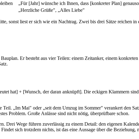
bleiben
„Für [Jahr] wünsche ich Ihnen, dass [konkreter Plan] genauso 
„Herzliche Grüße", „Alles Liebe"
tte, sonst liest er sich wie ein Nachtrag. Zwei bis drei Sätze reichen in
em Bauplan. Er besteht aus vier Teilen: einem Zeitanker, einem konkrete
atz.
eutet hat] + [Wunsch, der daran anknüpft]. Die eckigen Klammern sind 
hste Teil. „Im Mai" oder „seit dem Umzug im Sommer" verankert den Sat
löstes Problem. Große Anlässe sind nicht nötig, überprüfbare schon.
en. Drei Wege führen zuverlässig zu einem Detail: den eigenen Kalende
ndet sich trotzdem nichts, ist das eine Aussage über die Beziehung, ni