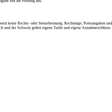
eigabe löst die Prüfung aus.
rsetzt keine Rechts- oder Steuerberatung. Rechtslage, Portoangaben un
ich und der Schweiz gelten eigene Tarife und eigene Annahmeschlüsse.