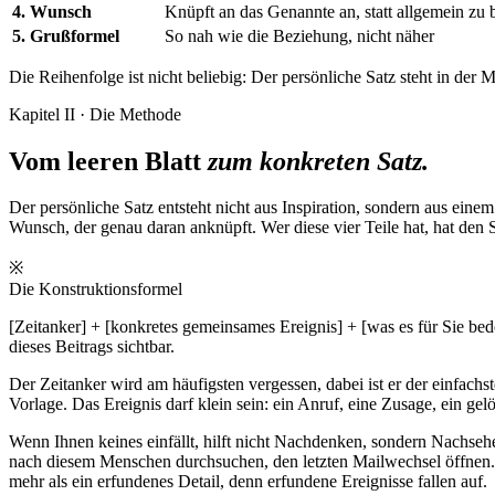
4. Wunsch
Knüpft an das Genannte an, statt allgemein zu 
5. Grußformel
So nah wie die Beziehung, nicht näher
Die Reihenfolge ist nicht beliebig: Der persönliche Satz steht in der Mi
Kapitel II · Die Methode
Vom leeren Blatt
zum konkreten Satz.
Der persönliche Satz entsteht nicht aus Inspiration, sondern aus ein
Wunsch, der genau daran anknüpft. Wer diese vier Teile hat, hat den S
※
Die Konstruktionsformel
[Zeitanker] + [konkretes gemeinsames Ereignis] + [was es für Sie bed
dieses Beitrags sichtbar.
Der Zeitanker wird am häufigsten vergessen, dabei ist er der einfac
Vorlage. Das Ereignis darf klein sein: ein Anruf, eine Zusage, ein ge
Wenn Ihnen keines einfällt, hilft nicht Nachdenken, sondern Nachseh
nach diesem Menschen durchsuchen, den letzten Mailwechsel öffnen. Fi
mehr als ein erfundenes Detail, denn erfundene Ereignisse fallen auf.