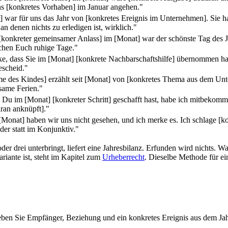
ns [konkretes Vorhaben] im Januar angehen."
r] war für uns das Jahr von [konkretes Ereignis im Unternehmen]. Sie
an denen nichts zu erledigen ist, wirklich."
[konkreter gemeinsamer Anlass] im [Monat] war der schönste Tag des Ja
hen Euch ruhige Tage."
e, dass Sie im [Monat] [konkrete Nachbarschaftshilfe] übernommen h
escheid."
e des Kindes] erzählt seit [Monat] von [konkretes Thema aus dem Unterr
same Ferien."
 Du im [Monat] [konkreter Schritt] geschafft hast, habe ich mitbekomm
aran anknüpft]."
 [Monat] haben wir uns nicht gesehen, und ich merke es. Ich schlage [k
der statt im Konjunktiv."
er drei unterbringt, liefert eine Jahresbilanz. Erfunden wird nichts. Wa
riante ist, steht im Kapitel zum
Urheberrecht
. Dieselbe Methode für ei
en Sie Empfänger, Beziehung und ein konkretes Ereignis aus dem Jahr a