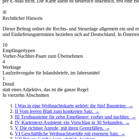
per E-Mail nicht. Die Karte allein ist steuerlich unkritisch, erst eine B
※
Rechtlicher Hinweis
Dieser Beitrag ordnet die Rechts- und Steuerlage allgemein ein und e
und Einlieferungsterminen beziehen sich auf Deutschland. In Österre
10
Empfängertypen
Vorher-Nachher-Paare zum Übernehmen
4
Werktage
Laufzeitvorgabe für Inlandsbriefe, im Jahresmittel
1
Detail
statt eines Adjektivs, das ist die ganze Regel
In vierzehn Abschnitten
I
Was in eine Weihnachtskarte gehört: die fünf Bausteine.
→
II
Vom leeren Blatt zum konkreten Satz.
→
III
Textbausteine für zehn Empfänger: vorher und nachher.
→
IV
Kartentext-Assistent: ein Vorschlag in 30 Sekunden.
→
V
Die richtige Anrede, mit ihren Grenzfällen.
→
VI
Geschäftliche Weihnachtsgrüße mit eigenem Satz.
→