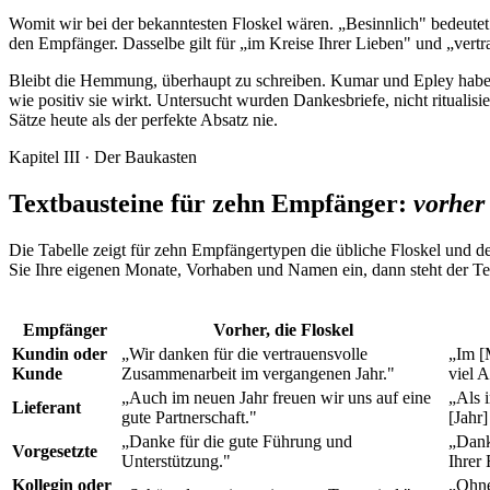
Womit wir bei der bekanntesten Floskel wären. „Besinnlich" bedeute
den Empfänger. Dasselbe gilt für „im Kreise Ihrer Lieben" und „vertra
Bleibt die Hemmung, überhaupt zu schreiben. Kumar und Epley haben 
wie positiv sie wirkt. Untersucht wurden Dankesbriefe, nicht ritualisi
Sätze heute als der perfekte Absatz nie.
Kapitel III · Der Baukasten
Textbausteine für zehn Empfänger:
vorher
Die Tabelle zeigt für zehn Empfängertypen die übliche Floskel und de
Sie Ihre eigenen Monate, Vorhaben und Namen ein, dann steht der T
Empfänger
Vorher, die Floskel
Kundin oder
„Wir danken für die vertrauensvolle
„Im [
Kunde
Zusammenarbeit im vergangenen Jahr."
viel A
„Auch im neuen Jahr freuen wir uns auf eine
„Als 
Lieferant
gute Partnerschaft."
[Jahr
„Danke für die gute Führung und
„Dank
Vorgesetzte
Unterstützung."
Ihrer
Kollegin oder
„Ohne