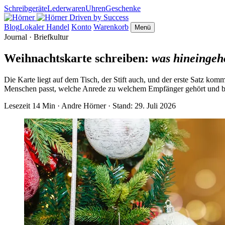
Schreibgeräte
Lederwaren
Uhren
Geschenke
Driven by Success
Blog
Lokaler Handel
Konto
Warenkorb
Menü
Journal · Briefkultur
Weihnachtskarte schreiben:
was hineingehö
Die Karte liegt auf dem Tisch, der Stift auch, und der erste Satz komm
Menschen passt, welche Anrede zu welchem Empfänger gehört und bi
Lesezeit 14 Min
·
Andre Hörner
·
Stand: 29. Juli 2026