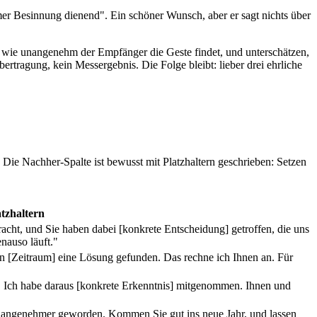
er Besinnung dienend". Ein schöner Wunsch, aber er sagt nichts über
 wie unangenehm der Empfänger die Geste findet, und unterschätzen,
bertragung, kein Messergebnis. Die Folge bleibt: lieber drei ehrliche
 Die Nachher-Spalte ist bewusst mit Platzhaltern geschrieben: Setzen
tzhaltern
acht, und Sie haben dabei [konkrete Entscheidung] getroffen, die uns
enauso läuft."
n [Zeitraum] eine Lösung gefunden. Das rechne ich Ihnen an. Für
. Ich habe daraus [konkrete Erkenntnis] mitgenommen. Ihnen und
unangenehmer geworden. Kommen Sie gut ins neue Jahr, und lassen