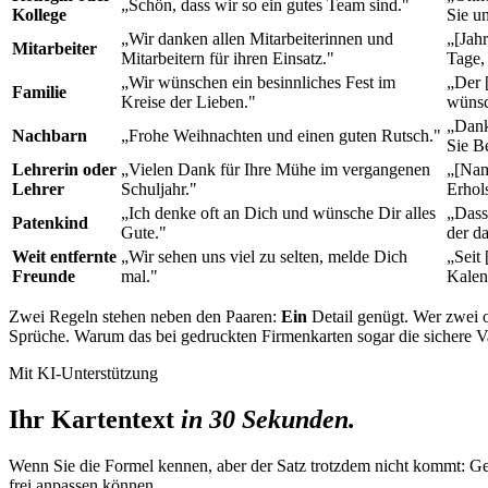
„Schön, dass wir so ein gutes Team sind."
Kollege
Sie u
„Wir danken allen Mitarbeiterinnen und
„[Jah
Mitarbeiter
Mitarbeitern für ihren Einsatz."
Tage, 
„Wir wünschen ein besinnliches Fest im
„Der 
Familie
Kreise der Lieben."
wünsc
„Dank
Nachbarn
„Frohe Weihnachten und einen guten Rutsch."
Sie B
Lehrerin oder
„Vielen Dank für Ihre Mühe im vergangenen
„[Nam
Lehrer
Schuljahr."
Erhol
„Ich denke oft an Dich und wünsche Dir alles
„Dass
Patenkind
Gute."
der d
Weit entfernte
„Wir sehen uns viel zu selten, melde Dich
„Seit
Freunde
mal."
Kalen
Zwei Regeln stehen neben den Paaren:
Ein
Detail genügt. Wer zwei od
Sprüche. Warum das bei gedruckten Firmenkarten sogar die sichere Va
Mit KI-Unterstützung
Ihr Kartentext
in 30 Sekunden.
Wenn Sie die Formel kennen, aber der Satz trotzdem nicht kommt: Geb
frei anpassen können.