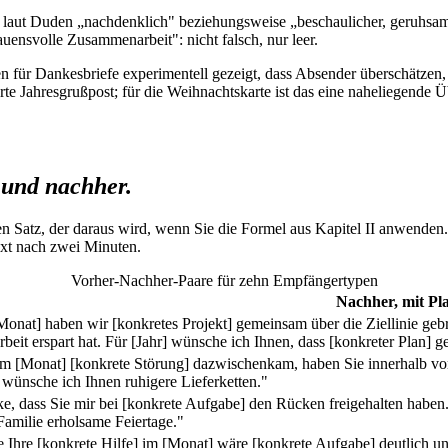
t laut Duden „nachdenklich" beziehungsweise „beschaulicher, geruhsam
uensvolle Zusammenarbeit": nicht falsch, nur leer.
für Dankesbriefe experimentell gezeigt, dass Absender überschätzen,
erte Jahresgrußpost; für die Weihnachtskarte ist das eine naheliegende Ü
 und nachher.
n Satz, der daraus wird, wenn Sie die Formel aus Kapitel II anwenden.
ext nach zwei Minuten.
Vorher-Nachher-Paare für zehn Empfängertypen
Nachher, mit Pla
Monat] haben wir [konkretes Projekt] gemeinsam über die Ziellinie gebr
rbeit erspart hat. Für [Jahr] wünsche ich Ihnen, dass [konkreter Plan] g
im [Monat] [konkrete Störung] dazwischenkam, haben Sie innerhalb vo
] wünsche ich Ihnen ruhigere Lieferketten."
e, dass Sie mir bei [konkrete Aufgabe] den Rücken freigehalten haben
 Familie erholsame Feiertage."
 Ihre [konkrete Hilfe] im [Monat] wäre [konkrete Aufgabe] deutlich 