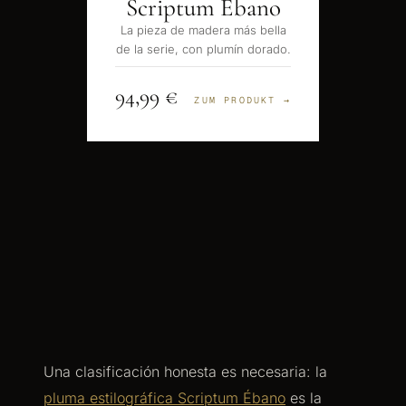
Scriptum Ébano
La pieza de madera más bella
de la serie, con plumín dorado.
94,99 €
ZUM PRODUKT →
Una clasificación honesta es necesaria: la
pluma estilográfica Scriptum Ébano
es la