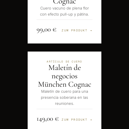
Cognac
Cuero vacuno de plena flor
con efecto pull-up y pátina.
99,00 €
ZUM PRODUKT →
ARTÍCULO DE CUERO
Maletín de
negocios
München Cognac
Maletín de cuero para una
presencia soberana en las
reuniones.
149,00 €
ZUM PRODUKT →