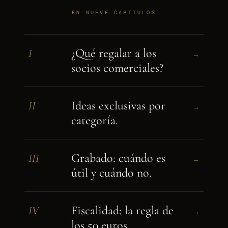
EN NUEVE CAPÍTULOS
¿Qué regalar a los
I
→
socios comerciales?
Ideas exclusivas por
II
→
categoría.
Grabado: cuándo es
III
→
útil y cuándo no.
Fiscalidad: la regla de
IV
→
los 50 euros.