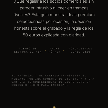
¿Qué regalar a los socios comerciales sin
parecer intrusivo ni caer en trampas
fiscales? Esta guía muestra ideas premium
seleccionadas por ocasión, la decisión
honesta sobre el grabado y la regla de los
50 euros explicada con claridad.
TIEMPO DE
ANDRE
ACTUALIZADO:
·
·
LECTURA 11 MIN
HÖRNER
JUNIO 2026
EL MATERIAL Y EL ACABADO TRANSMITEN EL
MENSAJE: UN INSTRUMENTO DE ESCRITURA Y UNA
CARPETA DE CONFERENCIAS DE CUERO COMO UN
CONJUNTO LISTO PARA ENTREGAR.