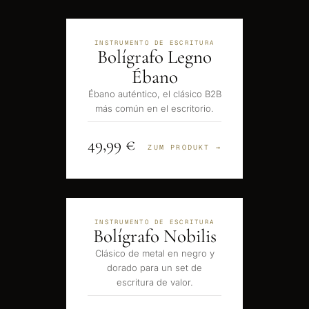
INSTRUMENTO DE ESCRITURA
Bolígrafo Legno
Ébano
Ébano auténtico, el clásico B2B
más común en el escritorio.
49,99 €
ZUM PRODUKT →
INSTRUMENTO DE ESCRITURA
Bolígrafo Nobilis
Clásico de metal en negro y
dorado para un set de
escritura de valor.