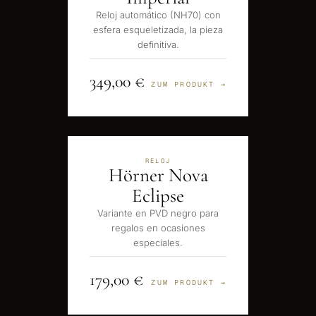
Reloj automático (NH70) con
esfera esqueletizada, la pieza
definitiva.
349,00 €
ZUM PRODUKT →
RELOJ
Hörner Nova
Eclipse
Variante en PVD negro para
regalos en ocasiones
especiales.
179,00 €
ZUM PRODUKT →