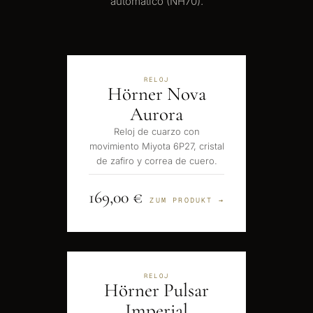
automático (NH70).
RELOJ
Hörner Nova
Aurora
Reloj de cuarzo con
movimiento Miyota 6P27, cristal
de zafiro y correa de cuero.
169,00 €
ZUM PRODUKT →
RELOJ
Hörner Pulsar
Imperial