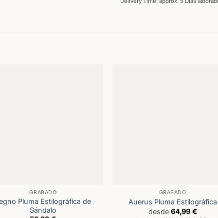
Delivery Time: approx. 5 Días laborab
GRABADO
GRABADO
egno Pluma Estilográfica de
Auerus Pluma Estilográfica
Sándalo
desde
64,99
€