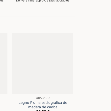
les
Delivery Time: approx. 5 Días laborables
GRABADO
BIR
Legno Pluma estilográfica de
Levio 
madera de caoba
24,9