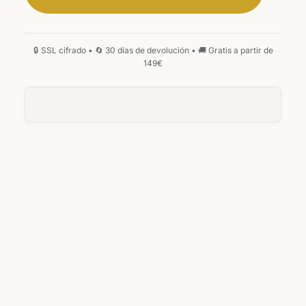
MANUSCRITA
GÓTICA
MONOGRAMA
0
/25
0
/25
ANVERSO
Su texto