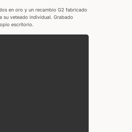
ANVERSO
dos en oro y un recambio G2 fabricado
Su texto
 a su veteado individual. Grabado
pio escritorio.
REVERSO
Su texto