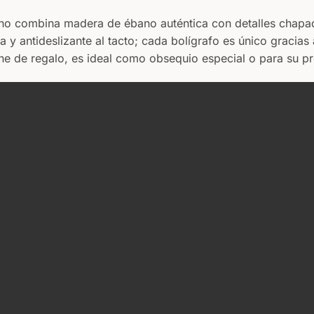
no combina madera de ébano auténtica con detalles chapa
a y antideslizante al tacto; cada bolígrafo es único gracias
e de regalo, es ideal como obsequio especial o para su pro