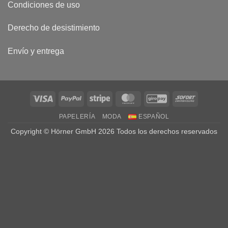
Condiciones de uso
Derecho de desistimiento
Envío y entrega
Visa
PayPal
Stripe
MasterCard
GiroPay
Sofort
PAPELERÍA
MODA
ESPAÑOL
Copyright © Hörner GmbH 2026 Todos los derechos reservados
Haben Sie eine Frage? Dann schreiben Sie uns einfach über
Whatsapp
Open chat