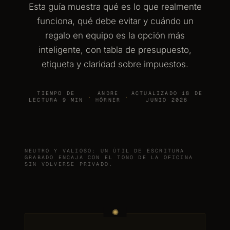
Esta guía muestra qué es lo que realmente
funciona, qué debe evitar y cuándo un
regalo en equipo es la opción más
inteligente, con tabla de presupuesto,
etiqueta y claridad sobre impuestos.
TIEMPO DE
ANDRE
ACTUALIZADO 18 DE
·
·
LECTURA 9 MIN
HÖRNER
JUNIO 2026
NEUTRO Y VALIOSO: UN ÚTIL DE ESCRITURA
GRABADO ENCAJA CON EL TONO DE LA OFICINA
SIN VOLVERSE PRIVADO.