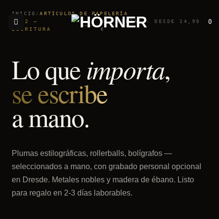
Saltar
INICIO
/
ARTÍCULOS DE PAPELERÍA
al
0
N°02 —
80+ PIEZAS · DESDE 14,99
contenido
ESCRITURA
€
importa
Lo que
,
se escribe
a mano.
Plumas estilográficas, rollerballs, bolígrafos —
seleccionados a mano, con grabado personal opcional
en Dresde. Metales nobles y madera de ébano. Listo
para regalo en 2-3 días laborables.