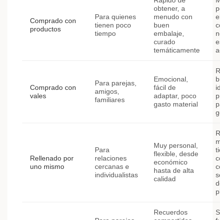
Rápido de
M
obtener, a
p
Para quienes
menudo con
e
Comprado con
tienen poco
buen
c
productos
tiempo
embalaje,
n
curado
e
temáticamente
a
R
Emocional,
b
Para parejas,
Comprado con
fácil de
i
amigos,
vales
adaptar, poco
p
familiares
gasto material
p
g
R
m
Muy personal,
Para
t
flexible, desde
Rellenado por
relaciones
c
económico
uno mismo
cercanas e
c
hasta de alta
individualistas
s
calidad
d
p
Recuerdos
S