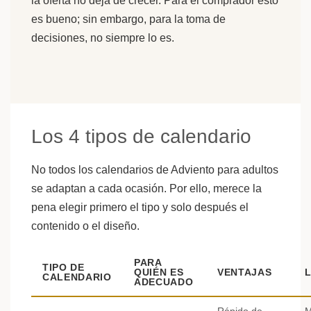
la oferta no deja de crecer. Para el comprador esto
es bueno; sin embargo, para la toma de
decisiones, no siempre lo es.
Los 4 tipos de calendario
No todos los calendarios de Adviento para adultos
se adaptan a cada ocasión. Por ello, merece la
pena elegir primero el tipo y solo después el
contenido o el diseño.
PARA
TIPO DE
QUIÉN ES
VENTAJAS
L
CALENDARIO
ADECUADO