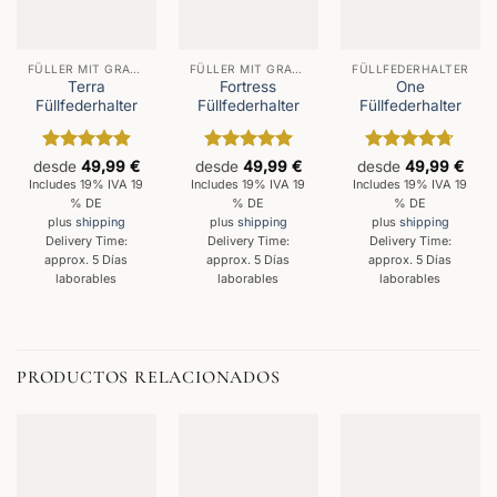
FÜLLER MIT GRAVUR
FÜLLER MIT GRAVUR
FÜLLFEDERHALTER
Terra
Fortress
One
Füllfederhalter
Füllfederhalter
Füllfederhalter
Valorado
Valorado
Valorado
desde
49,99
€
desde
49,99
€
desde
49,99
€
con
4.93
con
5
de 5
con
4.67
Includes 19% IVA 19
Includes 19% IVA 19
Includes 19% IVA 19
de 5
de 5
% DE
% DE
% DE
plus
shipping
plus
shipping
plus
shipping
Delivery Time:
Delivery Time:
Delivery Time:
approx. 5 Días
approx. 5 Días
approx. 5 Días
laborables
laborables
laborables
PRODUCTOS RELACIONADOS