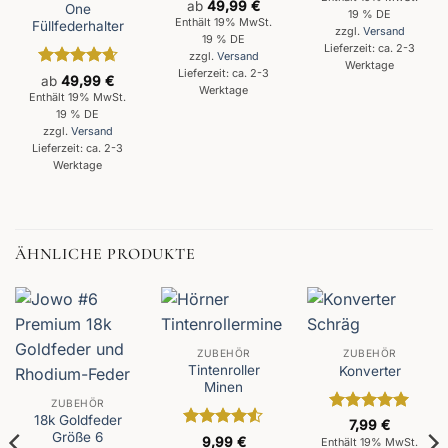
Bewertet
ab
49,99
€
One
von 5
19 % DE
mit
5
von
Enthält 19% MwSt.
Füllfederhalter
zzgl.
Versand
5
19 % DE
Lieferzeit: ca. 2-3
zzgl.
Versand
Werktage
Lieferzeit: ca. 2-3
Bewertet
ab
49,99
€
Werktage
mit
4.67
Enthält 19% MwSt.
von 5
19 % DE
zzgl.
Versand
Lieferzeit: ca. 2-3
Werktage
ÄHNLICHE PRODUKTE
ZUBEHÖR
ZUBEHÖR
Tintenroller
Konverter
Minen
ZUBEHÖR
18k Goldfeder
Bewertet
7,99
€
Größe 6
mit
5
von
Bewertet
9,99
€
Enthält 19% MwSt.