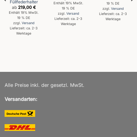
Füllfederhalter
5
mit
4.5
Enthält 19% MwSt.
19 % DE
von 5
ab
219,00
€
19 % DE
zzgl.
Versand
Enthält 19% MwSt.
zzgl.
Versand
Lieferzeit: ca. 2-3
19 % DE
Lieferzeit: ca. 2-3
Werktage
zzgl.
Versand
Werktage
Lieferzeit: ca. 2-3
Werktage
Alle Preise inkl. der gesetzl. MwSt.
Versandarten: