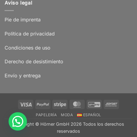
Aviso legal
Pie de imprenta
Política de privacidad
Condiciones de uso
Derecho de desistimiento
Envío y entrega
Visa
PayPal
Stripe
MasterCard
GiroPay
Sofort
PAPELERÍA
MODA
ESPAÑOL
Copyright © Hörner GmbH 2026 Todos los derechos
reservados