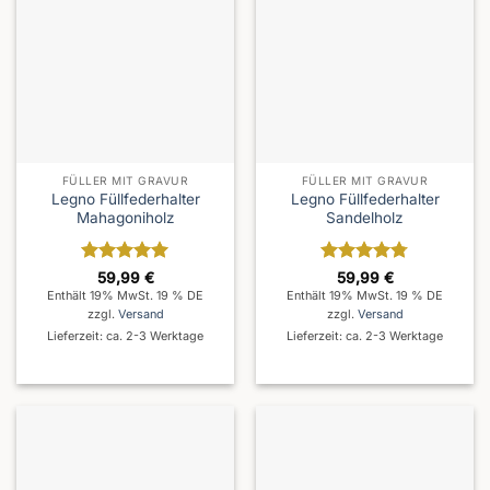
FÜLLER MIT GRAVUR
FÜLLER MIT GRAVUR
Legno Füllfederhalter
Legno Füllfederhalter
Mahagoniholz
Sandelholz
Bewertet
Bewertet
59,99
€
59,99
€
mit
5
von
mit
4.75
Enthält 19% MwSt. 19 % DE
Enthält 19% MwSt. 19 % DE
5
von 5
zzgl.
Versand
zzgl.
Versand
Lieferzeit: ca. 2-3 Werktage
Lieferzeit: ca. 2-3 Werktage