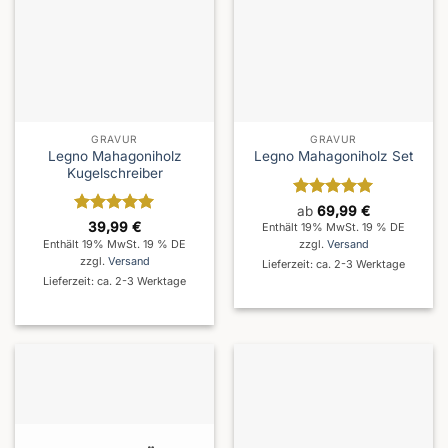
GRAVUR
GRAVUR
Legno Mahagoniholz
Legno Mahagoniholz Set
Kugelschreiber
Bewertet
ab
69,99
€
mit
5
von
Bewertet
39,99
€
Enthält 19% MwSt. 19 % DE
5
mit
5
von
Enthält 19% MwSt. 19 % DE
zzgl.
Versand
5
zzgl.
Versand
Lieferzeit: ca. 2-3 Werktage
Lieferzeit: ca. 2-3 Werktage