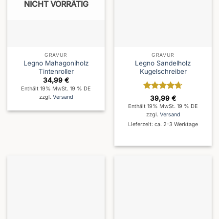
NICHT VORRÄTIG
GRAVUR
GRAVUR
Legno Mahagoniholz
Legno Sandelholz
Tintenroller
Kugelschreiber
34,99
€
Enthält 19% MwSt. 19 % DE
Bewertet
zzgl.
Versand
39,99
€
mit
4.63
Enthält 19% MwSt. 19 % DE
von 5
zzgl.
Versand
Lieferzeit: ca. 2-3 Werktage