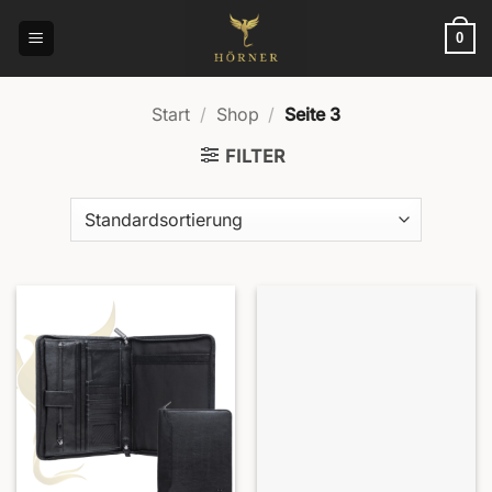
Zum
Inhalt
0
springen
Start
/
Shop
/
Seite 3
FILTER