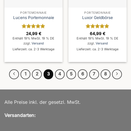
PORTEMONNAIE
PORTEMONNAIE
Lucens Portemonnaie
Luxor Geldbörse
Bewertet
Bewertet
24,99
€
64,99
€
mit
5
von
mit
5
von
Enthält 19% MwSt. 19 % DE
Enthält 19% MwSt. 19 % DE
5
5
zzgl.
Versand
zzgl.
Versand
Lieferzeit: ca. 2-3 Werktage
Lieferzeit: ca. 2-3 Werktage
1
2
3
4
5
6
7
8
Alle Preise inkl. der gesetzl. MwSt.
Versandarten: