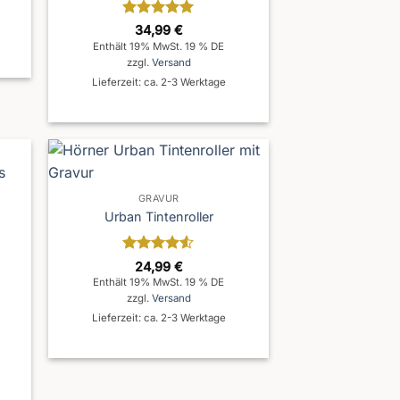
Bewertet
34,99
€
mit
5
von
Enthält 19% MwSt. 19 % DE
5
zzgl.
Versand
Lieferzeit: ca. 2-3 Werktage
GRAVUR
Urban Tintenroller
Bewertet
24,99
€
mit
4.5
Enthält 19% MwSt. 19 % DE
von 5
zzgl.
Versand
Lieferzeit: ca. 2-3 Werktage