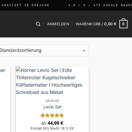
GRAVIERT IN DRESDEN
·
4.9 / 5 — 370 GOOGLE BEWER
0
ANMELDEN
WARENKORB /
0,00
€
GRAVUR
Levio Set
Bewertet
ab
44,99
€
mit
5
von
Enthält 19% MwSt. 19 % DE
5