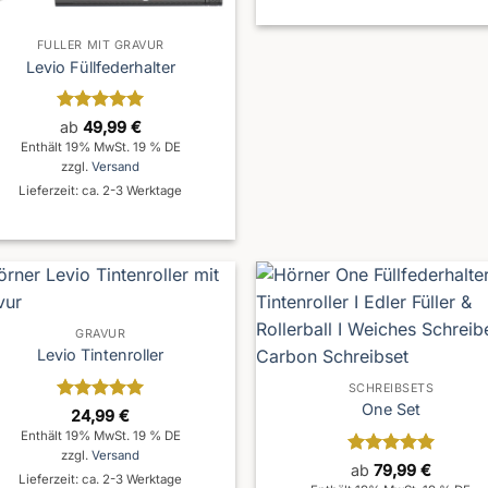
FÜLLER MIT GRAVUR
Levio Füllfederhalter
Bewertet
ab
49,99
€
mit
5
von
Enthält 19% MwSt. 19 % DE
5
zzgl.
Versand
Lieferzeit: ca. 2-3 Werktage
GRAVUR
Levio Tintenroller
SCHREIBSETS
One Set
Bewertet
24,99
€
mit
5
von
Enthält 19% MwSt. 19 % DE
5
zzgl.
Versand
Bewertet
ab
79,99
€
Lieferzeit: ca. 2-3 Werktage
mit
5
von