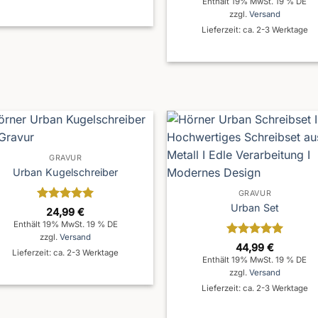
Enthält 19% MwSt. 19 % DE
5
zzgl.
Versand
Lieferzeit: ca. 2-3 Werktage
GRAVUR
Urban Kugelschreiber
GRAVUR
Urban Set
Bewertet
24,99
€
mit
5
von
Enthält 19% MwSt. 19 % DE
5
zzgl.
Versand
Bewertet
44,99
€
Lieferzeit: ca. 2-3 Werktage
mit
5
von
Enthält 19% MwSt. 19 % DE
5
zzgl.
Versand
Lieferzeit: ca. 2-3 Werktage