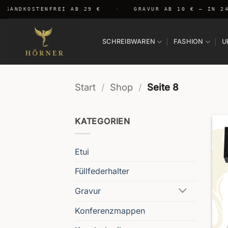
Zum
RSANDKOSTENFREI AB 29 €
·
GRAVUR AB 10 € — IN 24
Inhalt
springen
SCHREIBWAREN
FASHION
U
Start
/
Shop
/
Seite 8
KATEGORIEN
Etui
Füllfederhalter
Gravur
Konferenzmappen