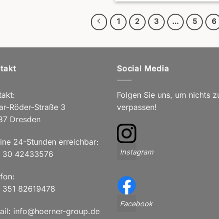
1
2
3
…
5
6
takt
Social Media
akt:
Folgen Sie uns, um nichts z
ar-Röder-Straße 3
verpassen!
37 Dresden
line 24-Stunden erreichbar:
Instagram
 30 42433576
fon:
 351 82619478
Facebook
ail: info@hoerner-group.de