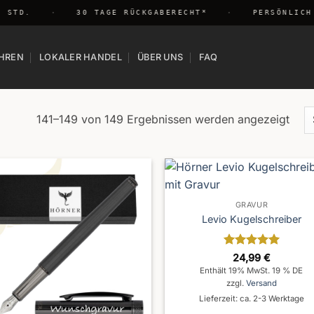
 STD.
·
30 TAGE RÜCKGABERECHT*
·
PERSÖNLICH 
HREN
LOKALER HANDEL
ÜBER UNS
FAQ
141–149 von 149 Ergebnissen werden angezeigt
GRAVUR
Levio Kugelschreiber
Bewertet
24,99
€
mit
5
von
Enthält 19% MwSt. 19 % DE
5
zzgl.
Versand
Lieferzeit: ca. 2-3 Werktage