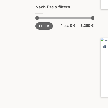
Nach Preis filtern
Min.
Max.
Preis:
0 €
—
3.280 €
FILTER
Preis
Preis