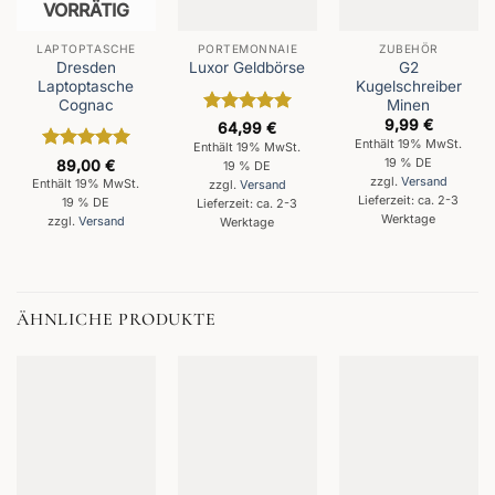
VORRÄTIG
LAPTOPTASCHE
PORTEMONNAIE
ZUBEHÖR
Dresden
G2
Luxor Geldbörse
Laptoptasche
Kugelschreiber
Cognac
Minen
9,99
€
Bewertet
64,99
€
mit
5
von
Enthält 19% MwSt.
Enthält 19% MwSt.
5
Bewertet
19 % DE
89,00
€
19 % DE
mit
5
von
zzgl.
Versand
Enthält 19% MwSt.
zzgl.
Versand
5
Lieferzeit: ca. 2-3
19 % DE
Lieferzeit: ca. 2-3
Werktage
zzgl.
Versand
Werktage
ÄHNLICHE PRODUKTE