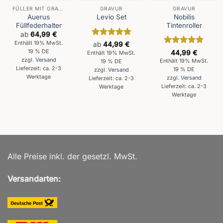
FÜLLER MIT GRAVUR
GRAVUR
GRAVUR
Auerus
Nobilis
Levio Set
Füllfederhalter
Tintenroller
ab
64,99
€
Enthält 19% MwSt.
Bewertet
ab
44,99
€
mit
5
von
Bewertet
19 % DE
44,99
€
Enthält 19% MwSt.
5
mit
5
von
zzgl.
Versand
Enthält 19% MwSt.
19 % DE
5
Lieferzeit: ca. 2-3
19 % DE
zzgl.
Versand
Werktage
zzgl.
Versand
Lieferzeit: ca. 2-3
Lieferzeit: ca. 2-3
Werktage
Werktage
Alle Preise inkl. der gesetzl. MwSt.
Versandarten: