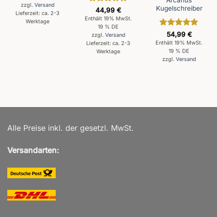
zzgl.
Versand
Kugelschreiber
Bewertet
44,99
€
Lieferzeit: ca. 2-3
mit
5
von
Enthält 19% MwSt.
Werktage
5
19 % DE
Bewertet
54,99
€
zzgl.
Versand
mit
5
von
Enthält 19% MwSt.
Lieferzeit: ca. 2-3
5
19 % DE
Werktage
zzgl.
Versand
Alle Preise inkl. der gesetzl. MwSt.
Versandarten: