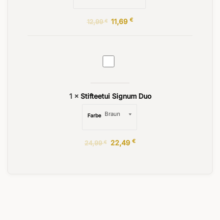
€
11,69
12,99
€
Stifteetui
Signum
Duo
1
×
Stifteetui Signum Duo
Farbe
€
22,49
24,99
€