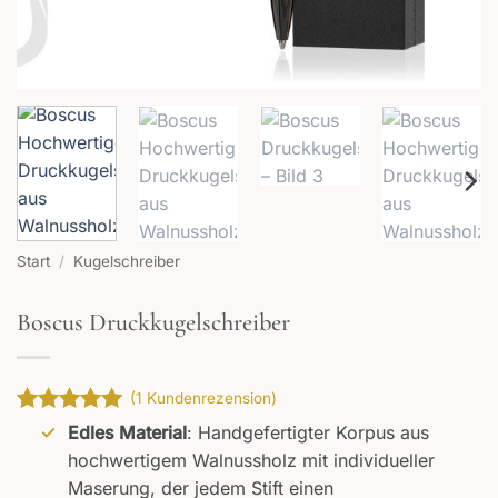
Start
/
Kugelschreiber
Boscus Druckkugelschreiber
(
1
Kundenrezension)
Bewertet
1
Edles Material
: Handgefertigter Korpus aus
mit
5
von
hochwertigem Walnussholz mit individueller
5, basierend
Maserung, der jedem Stift einen
auf