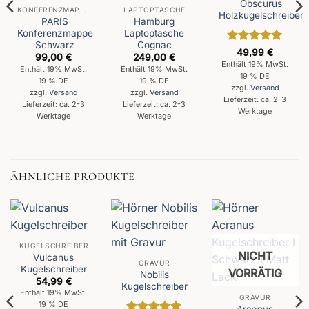
Obscurus
KONFERENZMAPPEN
LAPTOPTASCHE
Holzkugelschreiber
PARIS
Hamburg
Konferenzmappe
Laptoptasche
Schwarz
Cognac
Bewertet
49,99
€
99,00
€
249,00
€
mit
5
von
Enthält 19% MwSt.
Enthält 19% MwSt.
Enthält 19% MwSt.
5
19 % DE
19 % DE
19 % DE
zzgl.
Versand
zzgl.
Versand
zzgl.
Versand
Lieferzeit: ca. 2-3
Lieferzeit: ca. 2-3
Lieferzeit: ca. 2-3
Werktage
Werktage
Werktage
ÄHNLICHE PRODUKTE
KUGELSCHREIBER
NICHT
Vulcanus
GRAVUR
Kugelschreiber
VORRÄTIG
Nobilis
54,99
€
Kugelschreiber
Enthält 19% MwSt.
GRAVUR
19 % DE
Arcanus