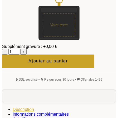
Votre texte
Supplément gravure :
+0,00 €
quantité
de
Porte-
Ajouter au panier
clés
Regulus
Description
Informations complémentaires