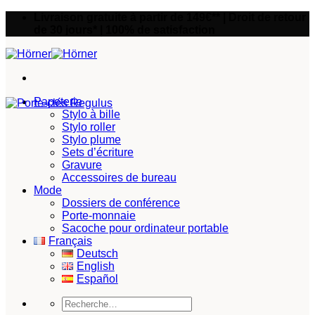
Passer
Livraison gratuite à partir de 149€** | Droit de retour
au
de 30 jours* | 100% de satisfaction
contenu
Papeterie
Stylo à bille
Stylo roller
Stylo plume
Sets d’écriture
Gravure
Accessoires de bureau
Mode
Dossiers de conférence
Porte-monnaie
Sacoche pour ordinateur portable
Français
Deutsch
English
Español
Recherche
pour :