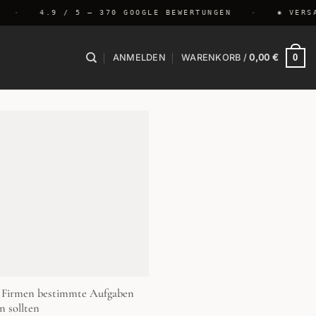
·
4.9 / 5 — 370 GOOGLE BEWERTUNGEN
·
✺ VERSAN
0
ANMELDEN
WARENKORB /
0,00
€
m Firmen bestimmte Aufgaben
n sollten