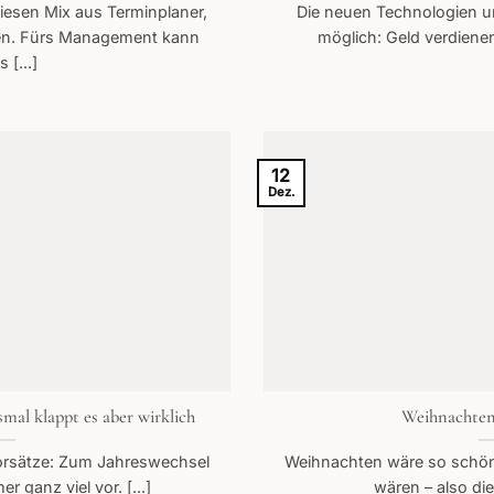
 diesen Mix aus Terminplaner,
Die neuen Technologien u
en. Fürs Management kann
möglich: Geld verdienen 
 [...]
12
Dez.
mal klappt es aber wirklich
Weihnachten
Vorsätze: Zum Jahreswechsel
Weihnachten wäre so schön
 ganz viel vor. [...]
wären – also die,