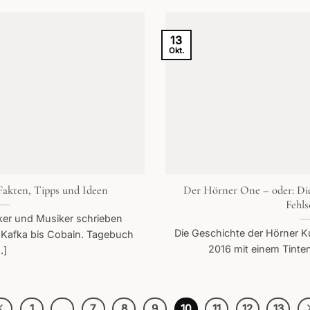
13
Okt.
Fakten, Tipps und Ideen
Der Hörner One – oder: Di
Fehls
nker und Musiker schrieben
Die Geschichte der Hörner K
Kafka bis Cobain. Tagebuch
2016 mit einem Tintenr
..]
1
…
7
8
9
10
11
12
13