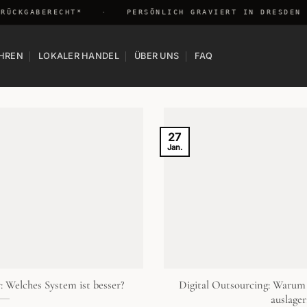
ÜCKGABERECHT*
·
PERSÖNLICH GRAVIERT IN DRESDEN
HREN
LOKALER HANDEL
ÜBER UNS
FAQ
27
Jan.
: Welches System ist besser?
Digital Outsourcing: Waru
auslager