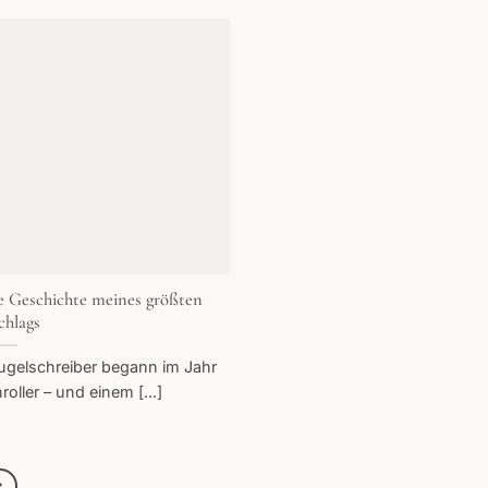
e Geschichte meines größten
chlags
ugelschreiber begann im Jahr
oller – und einem [...]