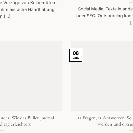
ie Vorzüge von Kolbenfüllern
Social Media, Texte in an
h ihre einfache Handhabung
oder SEO: Outsourcing kan
 [...]
[.
08
Jan.
nder: Wie das Bullet Journal
11 Fragen, 11 Antworten: So
ltag erleichtert
werden und ortsu