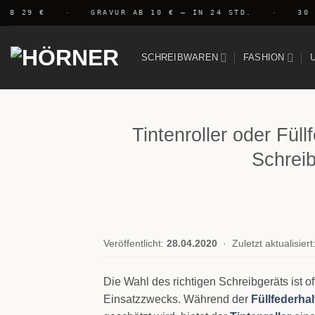
Zum
B 29 €
·
GRAVUR AB 10 € — IN 24 STD.
·
30 TA
Inhalt
springen
SCHREIBWAREN
FASHION
Tintenroller oder Fül
Schreib
Veröffentlicht:
28.04.2020
·
Zuletzt aktualisiert
Die Wahl des richtigen Schreibgeräts ist o
Einsatzzwecks. Während der
Füllfederhal