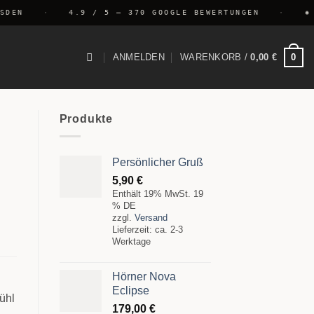
EN
·
4.9 / 5 — 370 GOOGLE BEWERTUNGEN
·
✺ V
0
ANMELDEN
WARENKORB /
0,00
€
Produkte
Persönlicher Gruß
5,90
€
Enthält 19% MwSt. 19
% DE
zzgl.
Versand
Lieferzeit: ca. 2-3
Werktage
Hörner Nova
Eclipse
fühl
179,00
€