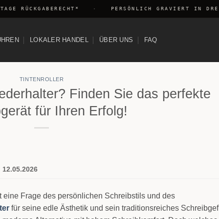
GE RÜCKGABERECHT*
·
PERSÖNLICH GRAVIERT IN DRESD
UHREN
LOKALER HANDEL
ÜBER UNS
FAQ
TINTENROLLER
lfederhalter? Finden Sie das perfekte
gerät für Ihren Erfolg!
:
12.05.2026
ft eine Frage des persönlichen Schreibstils und des
ter
für seine edle Ästhetik und sein traditionsreiches Schreibge