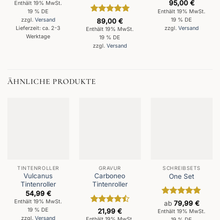
95,00
€
Enthält 19% MwSt.
19 % DE
Enthält 19% MwSt.
Bewertet
19 % DE
zzgl.
Versand
89,00
€
mit
5
von
Lieferzeit: ca. 2-3
zzgl.
Versand
Enthält 19% MwSt.
5
Werktage
19 % DE
zzgl.
Versand
ÄHNLICHE PRODUKTE
TINTENROLLER
GRAVUR
SCHREIBSETS
Vulcanus
Carboneo
One Set
Tintenroller
Tintenroller
54,99
€
Enthält 19% MwSt.
Bewertet
ab
79,99
€
mit
5
von
Bewertet
19 % DE
21,99
€
Enthält 19% MwSt.
5
mit
4.46
zzgl.
Versand
Enthält 19% MwSt.
19 % DE