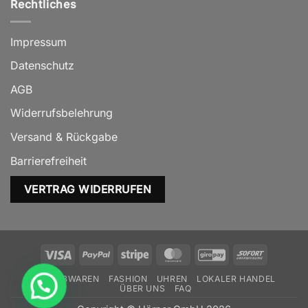
Rechtliches
Impressum
Datenschutz
AGB
Widerrufsbelehrung
Versand & Rückgabe
Barrierefreiheit
VERTRAG WIDERRUFEN
Visa
PayPal
Stripe
MasterCard
GiroPay
Sofort
SCHREIBWAREN
FASHION
UHREN
LOKALER HANDEL
ÜBER UNS
FAQ