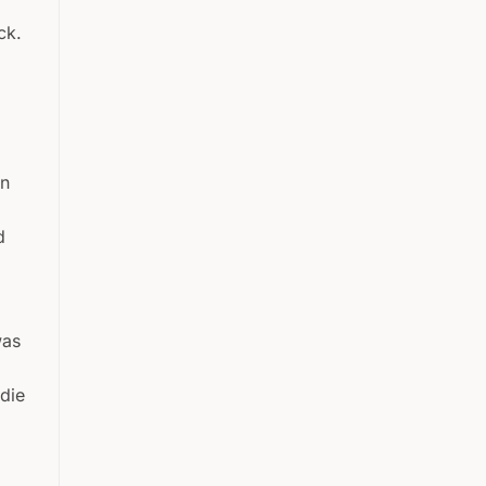
ck.
in
d
was
 die