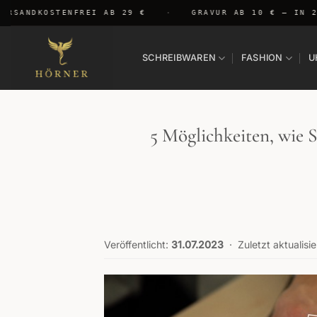
Zum
SANDKOSTENFREI AB 29 €
·
GRAVUR AB 10 € — IN 24 
Inhalt
springen
SCHREIBWAREN
FASHION
U
5 Möglichkeiten, wie 
Veröffentlicht:
31.07.2023
·
Zuletzt aktualisie