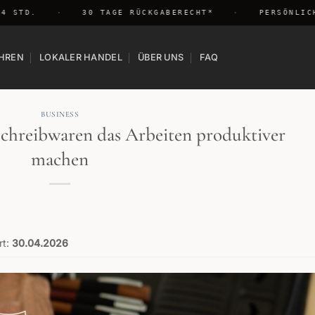
STD.
·
30 TAGE RÜCKGABERECHT*
·
PERSÖNLICH G
HREN
LOKALER HANDEL
ÜBER UNS
FAQ
BUSINESS
Schreibwaren das Arbeiten produktiver
machen
rt:
30.04.2026