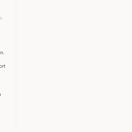
,
n.
ort
n