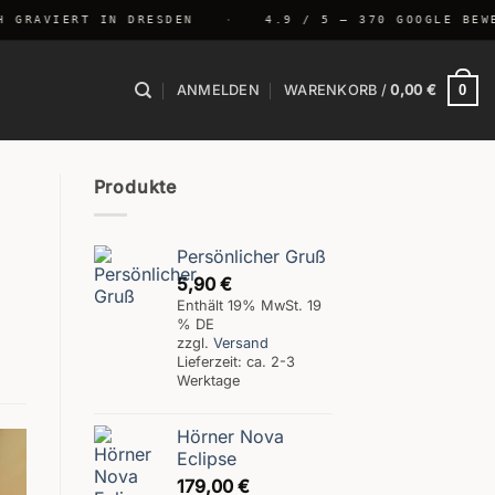
RAVIERT IN DRESDEN
·
4.9 / 5 — 370 GOOGLE BEWERT
0
ANMELDEN
WARENKORB /
0,00
€
Produkte
Persönlicher Gruß
5,90
€
Enthält 19% MwSt. 19
% DE
zzgl.
Versand
Lieferzeit: ca. 2-3
Werktage
Hörner Nova
Eclipse
179,00
€