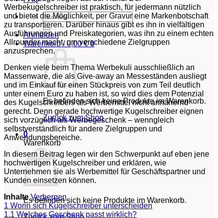
Werbekugelschreiber ist praktisch, für jedermann nützlich
Suchen
und bietet die Möglichkeit, per Gravur eine Markenbotschaft
nach:
zu transportieren. Darüber hinaus gibt es ihn in vielfältigen
Ausführungen und Preiskategorien, was ihn zu einem echten
Anmelden
Allrounder macht, um verschiedene Zielgruppen
Warenkorb /
0,00
€
0
anzusprechen.
Denken viele beim Thema Werbekuli ausschließlich an
Massenware, die als Give-away an Messeständen ausliegt
und im Einkauf für einen Stückpreis von zum Teil deutlich
unter einem Euro zu haben ist, so wird dies dem Potenzial
Es befinden sich keine Produkte im Warenkorb.
des Kugelschreibers als Werbemittel nicht annähernd
gerecht. Denn gerade hochwertige Kugelschreiber eignen
Zurück zum Shop
sich vorzüglich als Werbegeschenk – wenngleich
selbstverständlich für andere Zielgruppen und
0
Anwendungsbereiche.
Warenkorb
In diesem Beitrag legen wir den Schwerpunkt auf eben jene
hochwertigen Kugelschreiber und erklären, wie
Unternehmen sie als Werbemittel für Geschäftspartner und
Kunden einsetzen können.
Inhalte
Verbergen
Es befinden sich keine Produkte im Warenkorb.
1
Worin sich Kugelschreiber unterscheiden
1.1
Welches Geschenk passt wirklich?
Zurück zum Shop