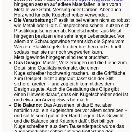
hingegen setzen auf edlere Materialien, allen voran
Metalle wie Stahl, Messing oder Carbon. Aber auch
Holz wird für edle Kugelschreiber verwendet.
Die Verarbeitung:
Plastik ist bei weitem nicht so robust
wie Metall oder Holz. Entsprechend schnell nutzen sich
Plastikkugelschreiber ab. Kugelschreiber aus Metall
hingegen besitzen eine sehr lange Lebensdauer. Vor
allem am Schraubgewinde trennt sich die Spreu vom
Weizen. Plastikkugelschreiber brechen dort schnell –
sodass man sie nur noch wegwerfen kann.
Metallgewinde hingegen sind recht bruchfest.
Das Design:
Muster, Verzierungen und die Liebe zum
Detail sind Qualitätsmerkmale, die einen
Kugelschreiber hochwertig machen. Ist die Grifffläche
zum Beispiel leicht aufgeraut, lässt sich der Stift
sicherer greifen – und zugleich kommt dies dem
Design zugute. Auch die Gestaltung des Clips gibt
einen Hinweis darauf, dass ein Kugelschreiber edel ist
und etwa am Anzug etwas hermacht.
Die Balance:
Das Aussehen ist das Eine, aber
natürlich soll ein Kugelschreiber vor allem schreiben –
und sollte somit gut in der Hand liegen. Das Gewicht
und die Balance sind Kriterien dafür. Bei billigen
Kugelschreibern aus dem Tausenderpack wurde das
Augenmerk eher selten auf eine Entlastung des