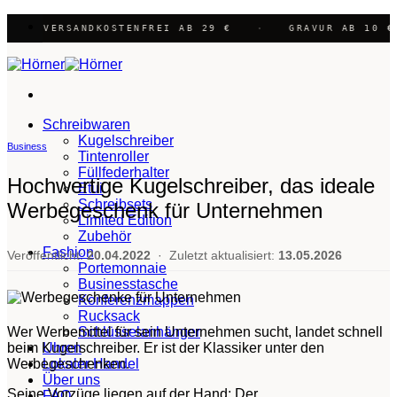
Zum
✺ VERSANDKOSTENFREI AB 29 €
·
GRAVUR AB 10 €
Inhalt
springen
Schreibwaren
Kugelschreiber
Business
Tintenroller
Füllfederhalter
Hochwertige Kugelschreiber, das ideale
Etui
Schreibsets
Werbegeschenk für Unternehmen
Limited Edition
Zubehör
Fashion
Veröffentlicht:
20.04.2022
·
Zuletzt aktualisiert:
13.05.2026
Portemonnaie
Businesstasche
Konferenzmappen
Rucksack
Wer Werbemittel für sein Unternehmen sucht, landet schnell
Schlüsselanhänger
beim Kugelschreiber. Er ist der Klassiker unter den
Uhren
Werbegeschenken.
Lokaler Handel
Über uns
Seine Vorzüge liegen auf der Hand: Der
FAQ