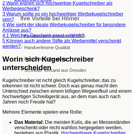
2
Wann eignen sich hochwertige Kugelschreiber als
Werbegeschenk?
3
Warum sollte es ein hochwertiger Werbekugelschreiber
Ihre Vorteile bei Hörner
sein?
4
Wie sieht der ideale Werbekugelschreiber für besondere
Anlässe aus?
4.1
Welches Geschenk passt wirklich?
✓
Familienunternehmen seit 2016
5
Können auch andere Stifte als Werbemittel verschenkt
werden?
✓
Handverlesene Qualität
Worin sich Kugelschreiber
✓
Persönliche Beratung
unterscheiden
✓
Schneller Versand aus Dresden
Kugelschreiber ist nicht gleich Kugelschreiber, das zu
erkennen ist nicht schwer. Doch was genau macht den
Unterschied zwischen einem billigen Wegwerfkuli und einem
hochwertigen Schreibgerät aus, an dem man auch nach
Jahren noch Freude hat?
Mehrere Elemente spielen eine Rolle:
Das Material:
Die meisten Kulis, die an Messeständen
verschenkt oder recht wahllos hergegeben werden,
bestehen aus Plastik.
Hochwertigere Kugelschreiber