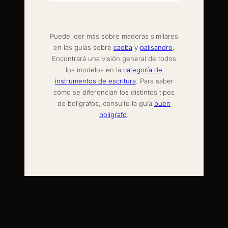
Puede leer más sobre maderas similares
en las guías sobre
caoba
y
palisandro
.
Encontrará una visión general de todos
los modelos en la
categoría de
instrumentos de escritura
. Para saber
cómo se diferencian los distintos tipos
de bolígrafos, consulte la guía
buen
bolígrafo
.