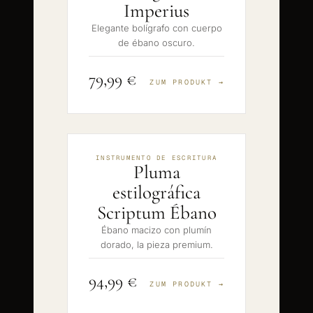
Imperius
Elegante bolígrafo con cuerpo
de ébano oscuro.
79,99 €
ZUM PRODUKT →
INSTRUMENTO DE ESCRITURA
Pluma
estilográfica
Scriptum Ébano
Ébano macizo con plumín
dorado, la pieza premium.
94,99 €
ZUM PRODUKT →