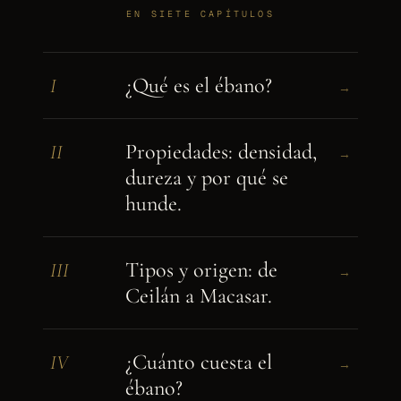
EN SIETE CAPÍTULOS
¿Qué es el ébano?
I
→
Propiedades: densidad,
II
→
dureza y por qué se
hunde.
Tipos y origen: de
III
→
Ceilán a Macasar.
¿Cuánto cuesta el
IV
→
ébano?