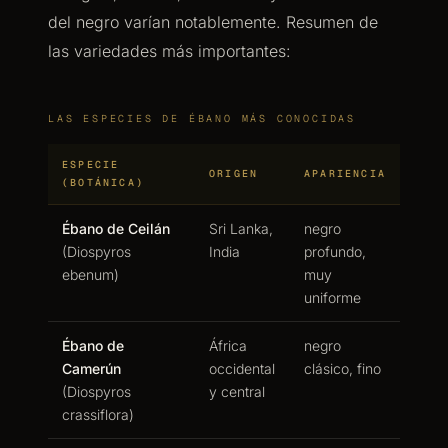
del negro varían notablemente. Resumen de
las variedades más importantes:
LAS ESPECIES DE ÉBANO MÁS CONOCIDAS
ESPECIE
ORIGEN
APARIENCIA
(BOTÁNICA)
Ébano de Ceilán
Sri Lanka,
negro
(Diospyros
India
profundo,
ebenum)
muy
uniforme
Ébano de
África
negro
Camerún
occidental
clásico, fino
(Diospyros
y central
crassiflora)