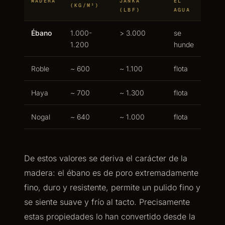
MADERA
JANKA
EL
(KG/M³)
(LBF)
AGUA
Ébano
1.000-
> 3.000
se
1.200
hunde
Roble
~ 600
~ 1.100
flota
Haya
~ 700
~ 1.300
flota
Nogal
~ 640
~ 1.000
flota
De estos valores se deriva el carácter de la
madera: el ébano es de poro extremadamente
fino, duro y resistente, permite un pulido fino y
se siente suave y frío al tacto. Precisamente
estas propiedades lo han convertido desde la