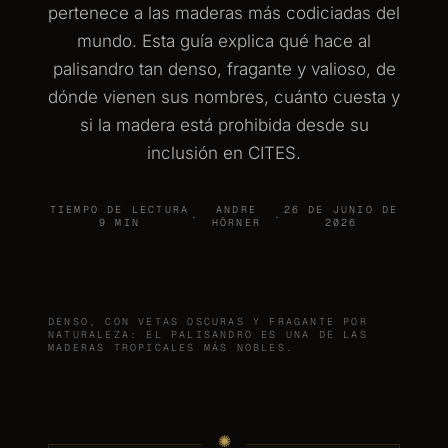
pertenece a las maderas más codiciadas del
mundo. Esta guía explica qué hace al
palisandro tan denso, fragante y valioso, de
dónde vienen sus nombres, cuánto cuesta y
si la madera está prohibida desde su
inclusión en CITES.
TIEMPO DE LECTURA
ANDRE
26 DE JUNIO DE
·
·
9 MIN
HÖRNER
2026
DENSO, CON VETAS OSCURAS Y FRAGANTE POR
NATURALEZA: EL PALISANDRO ES UNA DE LAS
MADERAS TROPICALES MÁS NOBLES.