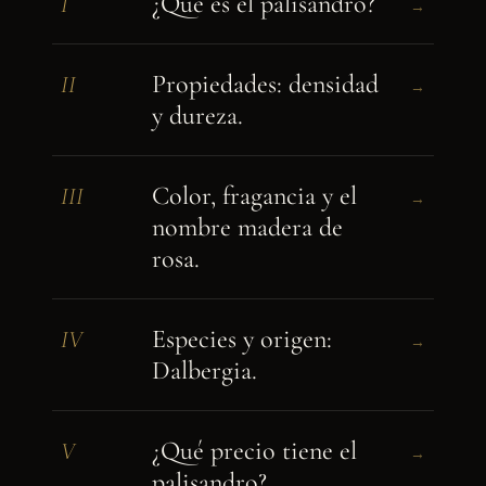
¿Qué es el palisandro?
I
→
Propiedades: densidad
II
→
y dureza.
Color, fragancia y el
III
→
nombre madera de
rosa.
Especies y origen:
IV
→
Dalbergia.
¿Qué precio tiene el
V
→
palisandro?