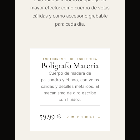
mayor efecto: como cuerpo de vetas
cálidas y como accesorio grabable
para cada día.
INSTRUMENTO DE ESCRITURA
Bolígrafo Materia
Cuerpo de madera de
palisandro y ébano, con vetas
cálidas y detalles metálicos. El
mecanismo de giro escribe
con fluidez.
59,99 €
ZUM PRODUKT →