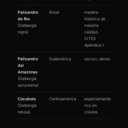
Palisandro
Brasil
madera
de Río
histórica de
(Dalbergia
máxima
nigra)
calidad,
CITES
Apéndice I
Palisandro
Sudamérica
oscuro, denso
del
Amazonas
(Dalbergia
spruceana)
Cocobolo
Centroamérica
especialmente
(Dalbergia
rico en
retusa)
colores