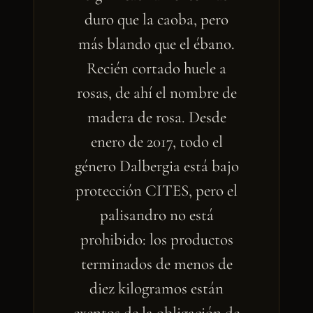
duro que la caoba, pero
más blando que el ébano.
Recién cortado huele a
rosas, de ahí el nombre de
madera de rosa. Desde
enero de 2017, todo el
género Dalbergia está bajo
protección CITES, pero el
palisandro no está
prohibido: los productos
terminados de menos de
diez kilogramos están