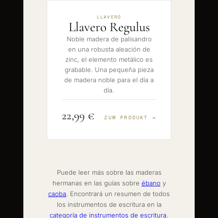
LLAVERO
Llavero Regulus
Noble madera de palisandro
en una robusta aleación de
zinc, el elemento metálico es
grabable. Una pequeña pieza
de madera noble para el día a
día.
22,99 €
ZUM PRODUKT →
Puede leer más sobre las maderas
hermanas en las guías sobre
ébano
y
caoba
. Encontrará un resumen de todos
los instrumentos de escritura en la
categoría de instrumentos de escritura
.