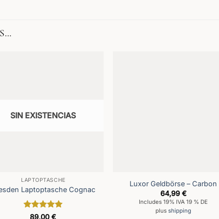
S…
SIN EXISTENCIAS
LAPTOPTASCHE
Luxor Geldbörse – Carbon
esden Laptoptasche Cognac
64,99
€
Includes 19% IVA 19 % DE
plus
shipping
Valorado
89,00
€