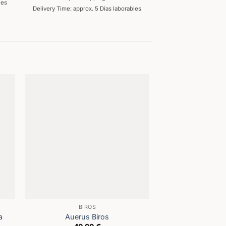
les
Delivery Time: approx. 5 Días laborables
BIROS
BOLÍGRAFOS PU
a
Auerus Biros
Bolígrafo