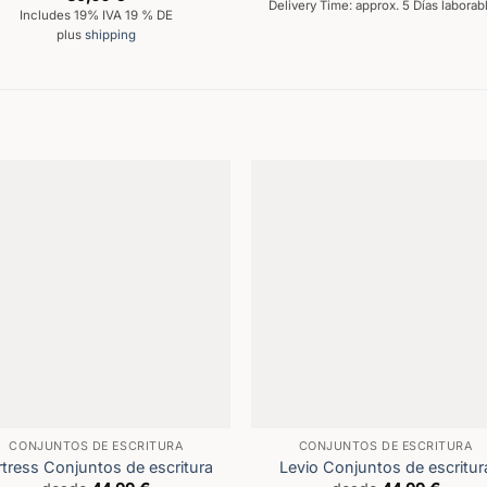
Delivery Time: approx. 5 Días laborab
con
5
de 5
Includes 19% IVA 19 % DE
plus
shipping
CONJUNTOS DE ESCRITURA
CONJUNTOS DE ESCRITURA
rtress Conjuntos de escritura
Levio Conjuntos de escritur